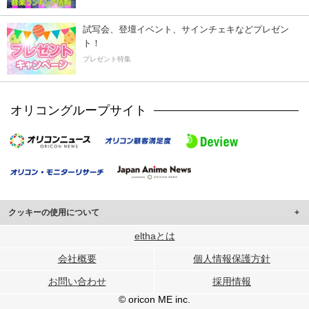
試写会、登壇イベント、サインチェキなどプレゼン
ト！
プレゼント特集
オリコングループサイト
クッキーの使用について
このサイトでは Cookie を使用して、ユーザーに合わせたコンテンツや広告の
elthaとは
表示、ソーシャル メディア機能の提供、広告の表示回数やクリック数の測定を
会社概要
個人情報保護方針
行っています。
また、ユーザーによるサイトの利用状況についても情報を収集し、ソーシャル
お問い合わせ
採用情報
メディアや広告配信、データ解析の各パートナーに提供しています。
各パートナーは、この情報とユーザーが各パートナーに提供した他の情報や、
© oricon ME inc.
ユーザーが各パートナーのサービスを使用したときに収集した他の情報を組み