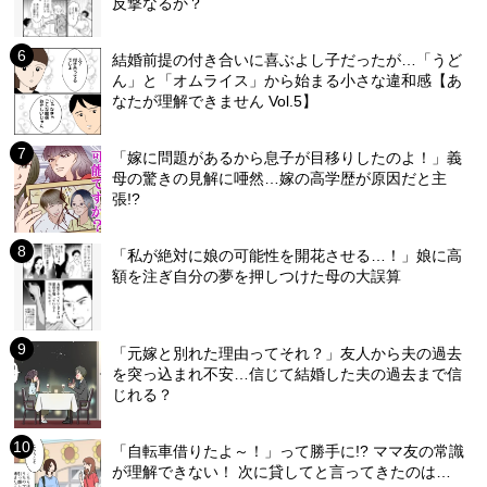
反撃なるか？
結婚前提の付き合いに喜ぶよし子だったが…「うど
ん」と「オムライス」から始まる小さな違和感【あ
なたが理解できません Vol.5】
「嫁に問題があるから息子が目移りしたのよ！」義
母の驚きの見解に唖然…嫁の高学歴が原因だと主
張!?
「私が絶対に娘の可能性を開花させる…！」娘に高
額を注ぎ自分の夢を押しつけた母の大誤算
「元嫁と別れた理由ってそれ？」友人から夫の過去
を突っ込まれ不安…信じて結婚した夫の過去まで信
じれる？
「自転車借りたよ～！」って勝手に!? ママ友の常識
が理解できない！ 次に貸してと言ってきたのは…