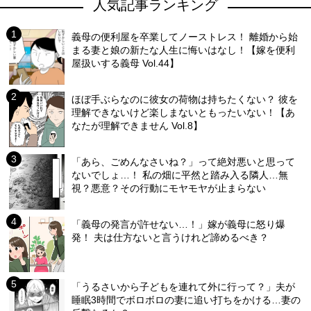
人気記事ランキング
義母の便利屋を卒業してノーストレス！ 離婚から始
まる妻と娘の新たな人生に悔いはなし！【嫁を便利
屋扱いする義母 Vol.44】
ほぼ手ぶらなのに彼女の荷物は持ちたくない？ 彼を
理解できないけど楽しまないともったいない！【あ
なたが理解できません Vol.8】
「あら、ごめんなさいね？」って絶対悪いと思って
ないでしょ…！ 私の畑に平然と踏み入る隣人…無
視？悪意？その行動にモヤモヤが止まらない
「義母の発言が許せない…！」嫁が義母に怒り爆
発！ 夫は仕方ないと言うけれど諦めるべき？
「うるさいから子どもを連れて外に行って？」夫が
睡眠3時間でボロボロの妻に追い打ちをかける…妻の