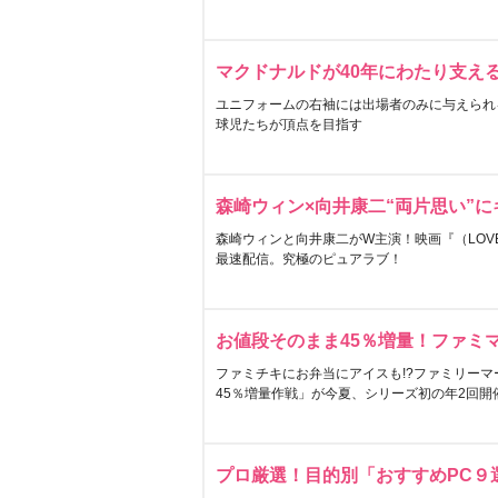
マクドナルドが40年にわたり支え
ユニフォームの右袖には出場者のみに与えられ
球児たちが頂点を目指す
森崎ウィン×向井康二“両片思い”
森崎ウィンと向井康二がW主演！映画『（LOVE S
最速配信。究極のピュアラブ！
お値段そのまま45％増量！ファミ
ファミチキにお弁当にアイスも!?ファミリーマ
45％増量作戦」が今夏、シリーズ初の年2回開
プロ厳選！目的別「おすすめPC９