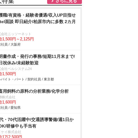
人特集
さらに見る
護職/有資格・経験者優遇/収入UP目指せ
/tel面談 即日紹介/柏原市内に多数 2カ月
式会社ニッソーネット
1,500円～2,125円
社員 / 大阪府
明書作成・発行の事務/短期11月末まで/
日祝休み/未経験歓迎
式会社ベルシステム24
1,500円
バイト・パート / 契約社員 / 東京都
畜用飼料の原料の分析業務/化学分析
DB株式会社
1,600円
社員 / 愛知県
0代・70代活躍中/交通誘導警備/週1日か
OK/研修中も手当有
イケイ株式会社
1万2,500円