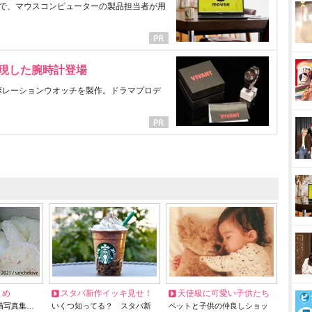
で、マウスコンピューターの製品担当者が用
表現した腕時計登場
ラボレーションウオッチを製作。ドラマプロデ
とめ
スタバ新作イッキ見せ！
天使級に可愛い子供たち
猫写真集…
いくつ知ってる？ スタバ新
ペットと子供の仲良しショッ