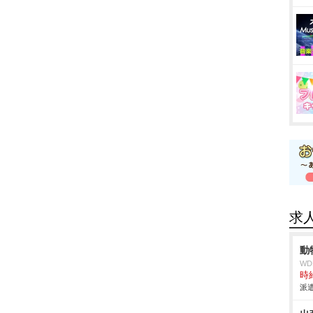
求
動
W
時給
派遣