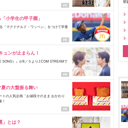
登
る「小学生の甲子園」
る「マクドナルド・ワッペン」をつけて学童
にキュンが止まらん！
ONG）』が8／５よりJ:COM STREAMで
マ夏の大盤振る舞い
ートの人気企画「お値段そのまま おかわり
催！
選」とは？