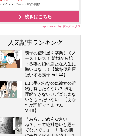
バイト・パート / 神奈川県
続きはこちら
sponsored by 求人ボックス
人気記事ランキング
義母の便利屋を卒業してノ
ーストレス！ 離婚から始
まる妻と娘の新たな人生に
悔いはなし！【嫁を便利屋
扱いする義母 Vol.44】
ほぼ手ぶらなのに彼女の荷
物は持ちたくない？ 彼を
理解できないけど楽しまな
いともったいない！【あな
たが理解できません
Vol.8】
「あら、ごめんなさい
ね？」って絶対悪いと思っ
てないでしょ…！ 私の畑
に平然と踏み入る隣人…無