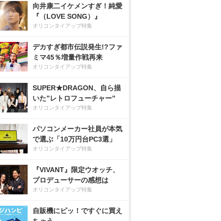
向井康二イケメンすぎ！純愛
『（LOVE SONG）』
オリコンタイアップ特集
デカすぎ都市伝説発生!?ファ
ミマ45％増量作戦再来
オリコンタイアップ特集
SUPER★DRAGON、自ら描
いた”レトロフューチャー”
オリコンタイアップ特集
パソコンメーカー社員が本気
で選ぶ「10万円台PC3選」
オリコンタイアップ特集
『VIVANT』限定ウオッチ、
プロデューサーの感想は
オリコンタイアップ特集
自販機にピッ！ですぐに買え