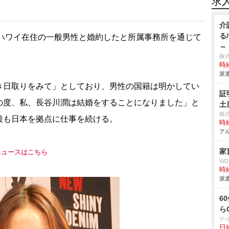
求
介
る
、ハワイ在住の一般男性と婚約したと所属事務所を通じて
～
株
時給
派遣
日取りをみて」としており、男性の国籍は明かしてい
証
の度、私、長谷川潤は結婚をすることになりました」と
土
株
後も日本を拠点に仕事を続ける。
時給
アル
家
ニュースはこちら
W
時給
派遣
6
ら
テ
日給