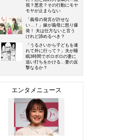
視？悪意？その行動にモヤ
モヤが止まらない
「義母の発言が許せな
い…！」嫁が義母に怒り爆
発！ 夫は仕方ないと言う
けれど諦めるべき？
「うるさいから子どもを連
れて外に行って？」夫が睡
眠3時間でボロボロの妻に
追い打ちをかける…妻の反
撃なるか？
エンタメニュース