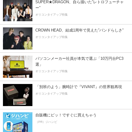
SUPER★DRAGON、自ら描いた”レトロフューチャ
ー”
オリコンタイアップ特集
CROWN HEAD、結成1周年で見えた”バンドらしさ”
オリコンタイアップ特集
パソコンメーカー社員が本気で選ぶ「10万円台PC3
選」
オリコンタイアップ特集
「別班のよう」腕時計で『VIVANT』の世界観再現
オリコンタイアップ特集
自販機にピッ！ですぐに買えちゃう
（PR）ジハンピ