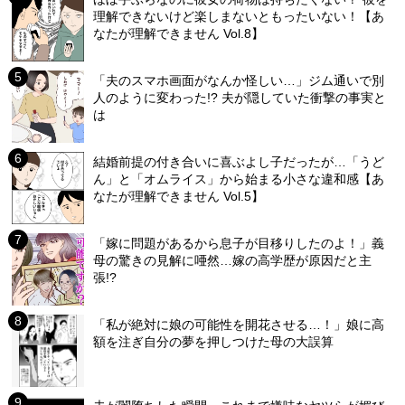
理解できないけど楽しまないともったいない！【あ
なたが理解できません Vol.8】
「夫のスマホ画面がなんか怪しい…」ジム通いで別
人のように変わった!? 夫が隠していた衝撃の事実と
は
結婚前提の付き合いに喜ぶよし子だったが…「うど
ん」と「オムライス」から始まる小さな違和感【あ
なたが理解できません Vol.5】
「嫁に問題があるから息子が目移りしたのよ！」義
母の驚きの見解に唖然…嫁の高学歴が原因だと主
張!?
「私が絶対に娘の可能性を開花させる…！」娘に高
額を注ぎ自分の夢を押しつけた母の大誤算