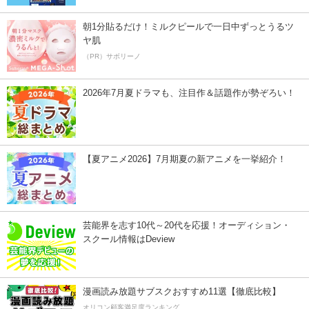
朝1分貼るだけ！ミルクピールで一日中ずっとうるツ
ヤ肌
（PR）サボリーノ
2026年7月夏ドラマも、注目作＆話題作が勢ぞろい！
【夏アニメ2026】7月期夏の新アニメを一挙紹介！
芸能界を志す10代～20代を応援！オーディション・
スクール情報はDeview
漫画読み放題サブスクおすすめ11選【徹底比較】
オリコン顧客満足度ランキング