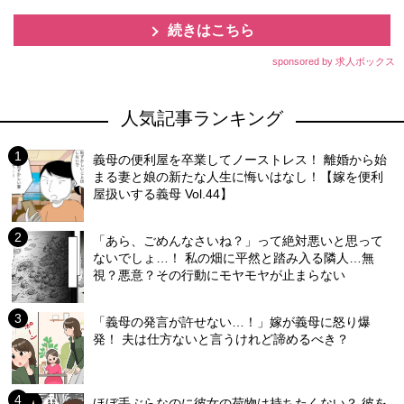
続きはこちら
sponsored by 求人ボックス
人気記事ランキング
義母の便利屋を卒業してノーストレス！ 離婚から始
まる妻と娘の新たな人生に悔いはなし！【嫁を便利
屋扱いする義母 Vol.44】
「あら、ごめんなさいね？」って絶対悪いと思って
ないでしょ…！ 私の畑に平然と踏み入る隣人…無
視？悪意？その行動にモヤモヤが止まらない
「義母の発言が許せない…！」嫁が義母に怒り爆
発！ 夫は仕方ないと言うけれど諦めるべき？
ほぼ手ぶらなのに彼女の荷物は持ちたくない？ 彼を