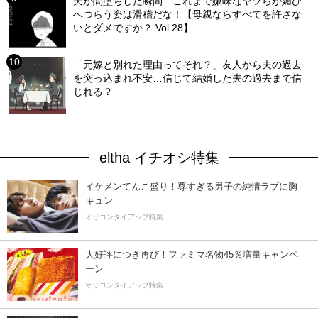
夫が闇堕ちした瞬間…これまで嫌味なヤツらが媚び
へつらう姿は滑稽だな！【母親ならすべてを許さな
いとダメですか？ Vol.28】
「元嫁と別れた理由ってそれ？」友人から夫の過去
を突っ込まれ不安…信じて結婚した夫の過去まで信
じれる？
eltha イチオシ特集
イケメンてんこ盛り！尊すぎる男子の純情ラブに胸
キュン
オリコンタイアップ特集
大好評につき再び！ファミマ名物45％増量キャンペ
ーン
オリコンタイアップ特集