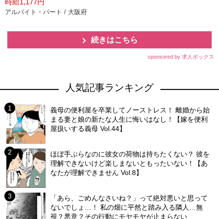
時給1,177円
アルバイト・パート / 大阪府
続きはこちら
sponsored by 求人ボックス
人気記事ランキング
義母の便利屋を卒業してノーストレス！ 離婚から始
まる妻と娘の新たな人生に悔いはなし！【嫁を便利
屋扱いする義母 Vol.44】
ほぼ手ぶらなのに彼女の荷物は持ちたくない？ 彼を
理解できないけど楽しまないともったいない！【あ
なたが理解できません Vol.8】
「あら、ごめんなさいね？」って絶対悪いと思って
ないでしょ…！ 私の畑に平然と踏み入る隣人…無
視？悪意？その行動にモヤモヤが止まらない