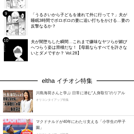
「うるさいから子どもを連れて外に行って？」夫が
睡眠3時間でボロボロの妻に追い打ちをかける…妻の
反撃なるか？
夫が闇堕ちした瞬間…これまで嫌味なヤツらが媚び
へつらう姿は滑稽だな！【母親ならすべてを許さな
いとダメですか？ Vol.28】
eltha イチオシ特集
川島海荷さんと学ぶ 日常に潜む“人身取引”のリアル
オリコンタイアップ特集
マクドナルドが40年にわたり支える「小学生の甲子
園」