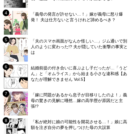
「義母の発言が許せない…！」嫁が義母に怒り爆
発！ 夫は仕方ないと言うけれど諦めるべき？
「夫のスマホ画面がなんか怪しい…」ジム通いで別
人のように変わった!? 夫が隠していた衝撃の事実と
は
結婚前提の付き合いに喜ぶよし子だったが…「うど
ん」と「オムライス」から始まる小さな違和感【あ
なたが理解できません Vol.5】
「嫁に問題があるから息子が目移りしたのよ！」義
母の驚きの見解に唖然…嫁の高学歴が原因だと主
張!?
「私が絶対に娘の可能性を開花させる…！」娘に高
額を注ぎ自分の夢を押しつけた母の大誤算