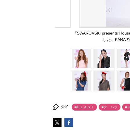
『SWAROVSKI presents“H
した、KARAの
タグ
#ＢＥＡＳＴ
#ク・ハラ
#