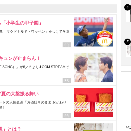
る「小学生の甲子園」
る「マクドナルド・ワッペン」をつけて学童
にキュンが止まらん！
ONG）』が8／５よりJ:COM STREAMで
マ夏の大盤振る舞い
ートの人気企画「お値段そのまま おかわり
催！
登
選」とは？