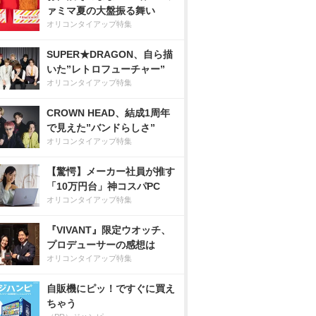
ァミマ夏の大盤振る舞い
オリコンタイアップ特集
SUPER★DRAGON、自ら描
いた”レトロフューチャー”
オリコンタイアップ特集
CROWN HEAD、結成1周年
で見えた”バンドらしさ”
オリコンタイアップ特集
【驚愕】メーカー社員が推す
「10万円台」神コスパPC
オリコンタイアップ特集
『VIVANT』限定ウオッチ、
プロデューサーの感想は
オリコンタイアップ特集
自販機にピッ！ですぐに買え
ちゃう