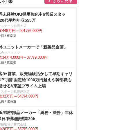
人特集
さらに見る
界未経験OK!採用強化中!/営業スタッ
/20代平均年収555万
クステージ世田谷店
448万円～901万6,000円
員 / 東京都
外ユニットメーカーで「新製品企画」
式会社ハマネツ
34万4,000円～37万9,000円
員 / 東京都
客/⏩️営業、販売経験活かして早期キャリ
UP可能!固定給1000万円越えや幹部職も
指せる!/東証プライム上場
クステージ札幌厚別店
32万円～64万4,000円
員 / 北海道
浜/精密部品メーカー「総務・法務」年休
24日/転勤無/残業20h
本精密電子株式会社
28万円～38万5,000円