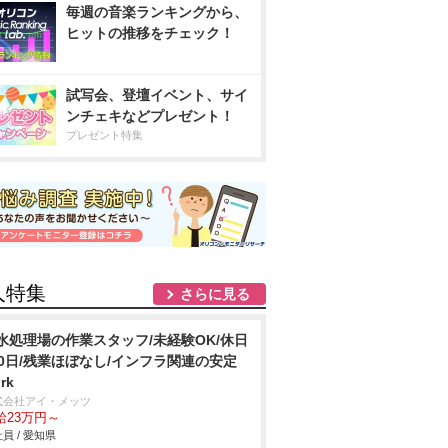
毎週の音楽ランキングから、
ヒットの推移をチェック！
試写会、登壇イベント、サイ
ンチェキなどプレゼント！
プレゼント特集
人特集
さらに見る
水処理場の作業スタッフ/未経験OK/休日
20日/残業ほぼなし/インフラ関連の安定
rk
式会社アイ・メッツ
給23万円～
員 / 愛知県