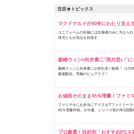
注目★トピックス
マクドナルドが40年にわたり支え
ユニフォームの右袖には出場者のみに与えられ
球児たちが頂点を目指す
森崎ウィン×向井康二“両片思い”
森崎ウィンと向井康二がW主演！映画『（LOVE S
最速配信。究極のピュアラブ！
お値段そのまま45％増量！ファミ
ファミチキにお弁当にアイスも!?ファミリーマ
45％増量作戦」が今夏、シリーズ初の年2回開
プロ厳選！目的別「おすすめPC９