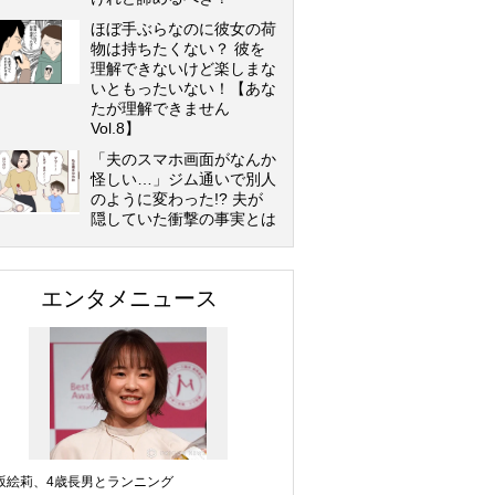
ほぼ手ぶらなのに彼女の荷
物は持ちたくない？ 彼を
理解できないけど楽しまな
いともったいない！【あな
たが理解できません
Vol.8】
「夫のスマホ画面がなんか
怪しい…」ジム通いで別人
のように変わった!? 夫が
隠していた衝撃の事実とは
エンタメニュース
坂絵莉、4歳長男とランニング