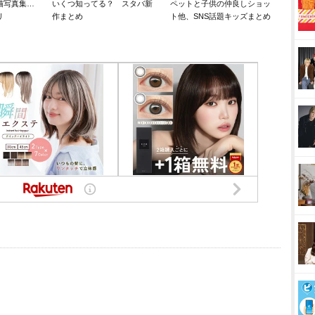
猫写真集…
いくつ知ってる？ スタバ新
ペットと子供の仲良しショッ
リ
作まとめ
ト他、SNS話題キッズまとめ