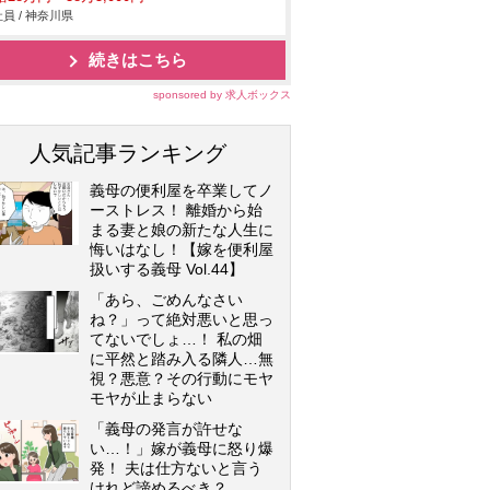
員 / 神奈川県
続きはこちら
sponsored by 求人ボックス
人気記事ランキング
義母の便利屋を卒業してノ
ーストレス！ 離婚から始
まる妻と娘の新たな人生に
悔いはなし！【嫁を便利屋
扱いする義母 Vol.44】
「あら、ごめんなさい
ね？」って絶対悪いと思っ
てないでしょ…！ 私の畑
に平然と踏み入る隣人…無
視？悪意？その行動にモヤ
モヤが止まらない
「義母の発言が許せな
い…！」嫁が義母に怒り爆
発！ 夫は仕方ないと言う
けれど諦めるべき？