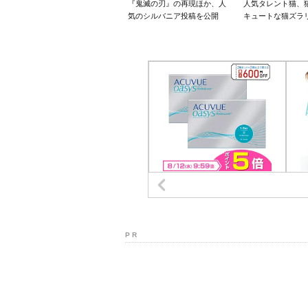
『鬼滅の刃』の再現ほか、人
人気タレント猫、
気のシルバニア投稿を公開
キュートな猫ズラ
P R