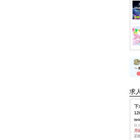
求
下
1
wo
株
月
正社