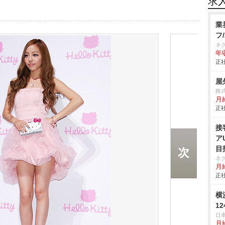
求
業
フ
ネ
年収
正社
屋
株
月給
正社
接
ア
目
ネ
月給
正社
横
1
日
月給