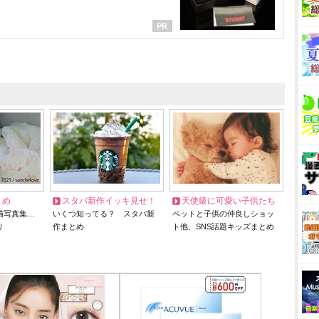
とめ
スタバ新作イッキ見せ！
天使級に可愛い子供たち
猫写真集…
いくつ知ってる？ スタバ新
ペットと子供の仲良しショッ
リ
作まとめ
ト他、SNS話題キッズまとめ