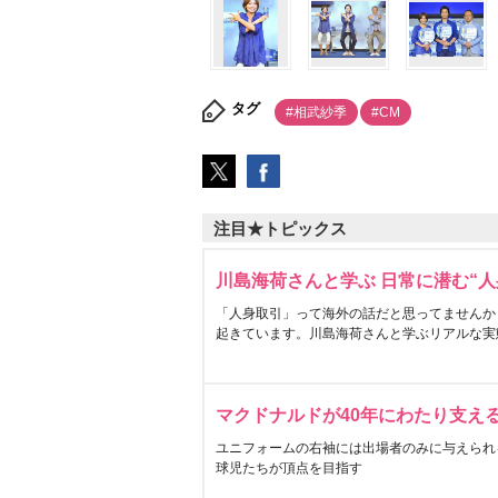
タグ
#相武紗季
#CM
注目★トピックス
川島海荷さんと学ぶ 日常に潜む“人
「人身取引」って海外の話だと思ってませんか
起きています。川島海荷さんと学ぶリアルな実
マクドナルドが40年にわたり支え
ユニフォームの右袖には出場者のみに与えられ
球児たちが頂点を目指す