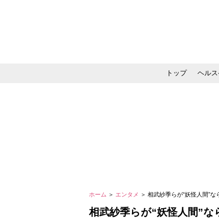
トップ
ヘルス
メイク・コスメ・スキ
ホーム
＞
エンタメ
＞ 相武紗季らが“妖怪人間”な
相武紗季らが“妖怪人間”な