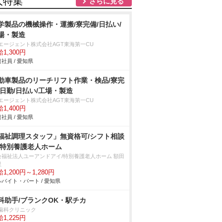
人特集
さらに見る
学製品の機械操作・運搬/寮完備/日払い/
場・製造
Tエージェント株式会社AGT東海第一CU
1,300円
社員 / 愛知県
動車製品のリーチリフト作業・検品/寮完
/日勤/日払い/工場・製造
Tエージェント株式会社AGT東海第一CU
1,400円
社員 / 愛知県
福祉調理スタッフ」無資格可/シフト相談
/特別養護老人ホーム
会福祉法人ユーアンドアイ/特別養護老人ホーム 額田
里
1,200円～1,280円
バイト・パート / 愛知県
科助手/ブランクOK・駅チカ
s歯科クリニック
1,225円