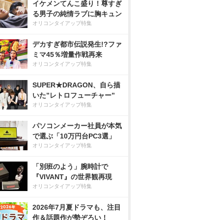
イケメンてんこ盛り！尊すぎ
る男子の純情ラブに胸キュン
オリコンタイアップ特集
デカすぎ都市伝説発生!?ファ
ミマ45％増量作戦再来
オリコンタイアップ特集
SUPER★DRAGON、自ら描
いた”レトロフューチャー”
オリコンタイアップ特集
パソコンメーカー社員が本気
で選ぶ「10万円台PC3選」
オリコンタイアップ特集
「別班のよう」腕時計で
『VIVANT』の世界観再現
オリコンタイアップ特集
2026年7月夏ドラマも、注目
作＆話題作が勢ぞろい！