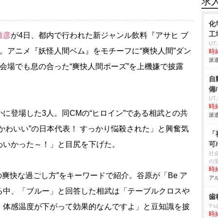
求
化
工
雅彦
が4日、都内で行われた新ジャンル飲料『アサヒ ブ
U
。アニメ『妖怪人間ベム』をモチーフに“爽快人間”ダン
時給
派遣
会場でも息の合った“爽快人間ポーズ”を上機嫌で披露
自
備
U
時給
登場した3人。同CMの“ヒロイン”である相武との共
派遣
かわいい”の日本代表！ すっかり悩殺された」と興奮気
「
わいかった～！」と目尻を下げた。
可
社
の
時給
爽快な過ごし方”をキーワードで紹介。谷原が「Be ア
アル
る中、「ブルー」と回答した相武は「テーブルクロス
歯
、体感温度が下がって効果的なんですよ」と豆知識を披
Y’
時給