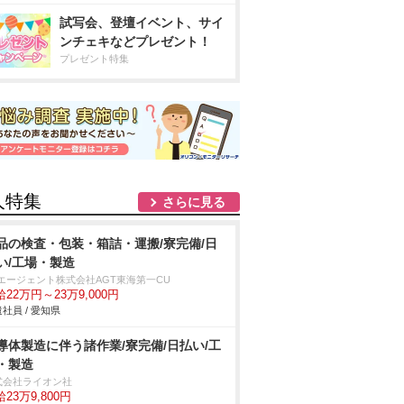
試写会、登壇イベント、サイ
ンチェキなどプレゼント！
プレゼント特集
人特集
さらに見る
品の検査・包装・箱詰・運搬/寮完備/日
い/工場・製造
Tエージェント株式会社AGT東海第一CU
22万円～23万9,000円
社員 / 愛知県
導体製造に伴う諸作業/寮完備/日払い/工
・製造
式会社ライオン社
23万9,800円