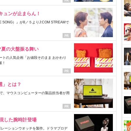
にキュンが止まらん！
ONG）』が8／５よりJ:COM STREAMで
マ夏の大盤振る舞い
ートの人気企画「お値段そのまま おかわり
催！
選」とは？
で、マウスコンピューターの製品担当者が用
表現した腕時計登場
ラボレーションウオッチを製作。ドラマプロデ