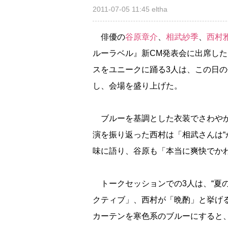
2011-07-05 11:45
eltha
俳優の
谷原章介
、
相武紗季
、
西村
ルーラベル』新CM発表会に出席した
スをユニークに踊る3人は、この日の
し、会場を盛り上げた。
ブルーを基調とした衣装でさわやかに
演を振り返った西村は「相武さんは“
味に語り、谷原も「本当に爽快でか
トークセッションでの3人は、“夏の
クティブ」、西村が「晩酌」と挙げ
カーテンを寒色系のブルーにすると