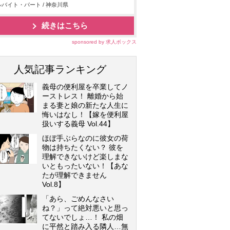
バイト・パート / 神奈川県
続きはこちら
sponsored by 求人ボックス
人気記事ランキング
義母の便利屋を卒業してノ
ーストレス！ 離婚から始
まる妻と娘の新たな人生に
悔いはなし！【嫁を便利屋
扱いする義母 Vol.44】
ほぼ手ぶらなのに彼女の荷
物は持ちたくない？ 彼を
理解できないけど楽しまな
いともったいない！【あな
たが理解できません
Vol.8】
「あら、ごめんなさい
ね？」って絶対悪いと思っ
てないでしょ…！ 私の畑
に平然と踏み入る隣人…無