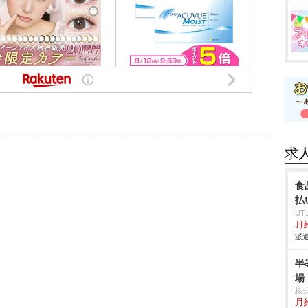
求
食
払
U
月給
派遣
半
場
株
月給