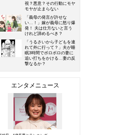
視？悪意？その行動にモヤ
モヤが止まらない
「義母の発言が許せな
い…！」嫁が義母に怒り爆
発！ 夫は仕方ないと言う
けれど諦めるべき？
「うるさいから子どもを連
れて外に行って？」夫が睡
眠3時間でボロボロの妻に
追い打ちをかける…妻の反
撃なるか？
エンタメニュース