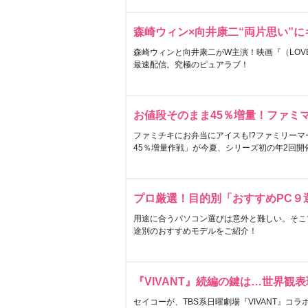
森崎ウィン×向井康二“両片思い”
森崎ウィンと向井康二がW主演！映画『（LOVE S
最速配信。究極のピュアラブ！
お値段そのまま45％増量！ファミ
ファミチキにお弁当にアイスも!?ファミリーマ
45％増量作戦」が今夏、シリーズ初の年2回開
プロ厳選！目的別「おすすめPC９
用途に合うパソコン選びは意外と難しい。そこ
途別のおすすめモデルをご紹介！
『VIVANT』続編の鍵は…世界観
セイコーが、TBS系日曜劇場『VIVANT』コ