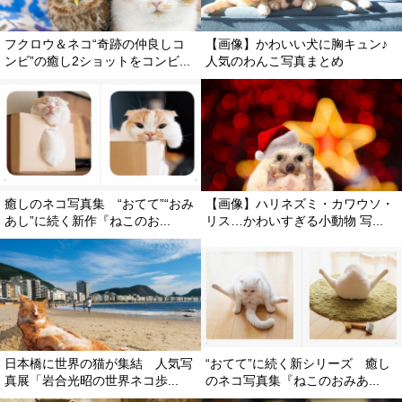
フクロウ＆ネコ“奇跡の仲良しコ
【画像】かわいい犬に胸キュン♪
ンビ”の癒し2ショットをコンビ...
人気のわんこ写真まとめ
癒しのネコ写真集 “おてて”“おみ
【画像】ハリネズミ・カワウソ・
あし”に続く新作『ねこのお...
リス…かわいすぎる小動物 写...
日本橋に世界の猫が集結 人気写
“おてて”に続く新シリーズ 癒し
真展「岩合光昭の世界ネコ歩...
のネコ写真集『ねこのおみあ...