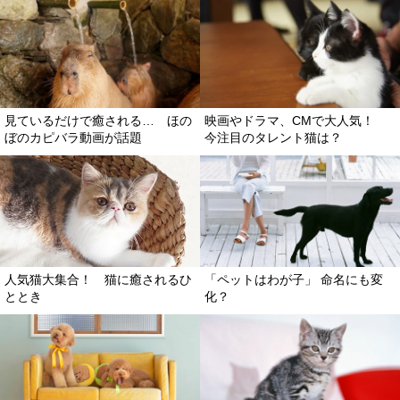
見ているだけで癒される… ほの
映画やドラマ、CMで大人気！
ぼのカピバラ動画が話題
今注目のタレント猫は？
人気猫大集合！ 猫に癒されるひ
「ペットはわが子」 命名にも変
ととき
化？