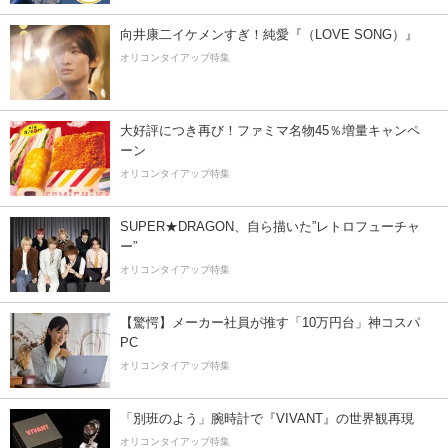
向井康二イケメンすぎ！純愛『（LOVE SONG）』
オリコンタイアップ特集
大好評につき再び！ファミマ名物45％増量キャンペ
ーン
オリコンタイアップ特集
SUPER★DRAGON、自ら描いた”レトロフューチャ
ー”
オリコンタイアップ特集
【驚愕】メーカー社員が推す「10万円台」神コスパ
PC
オリコンタイアップ特集
「別班のよう」腕時計で『VIVANT』の世界観再現
オリコンタイアップ特集