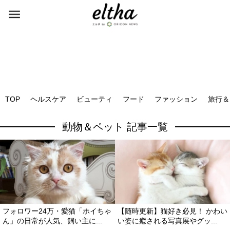
TOP
ヘルスケア
ビューティ
フード
ファッション
旅行＆
動物＆ペット 記事一覧
フォロワー24万・愛猫「ホイちゃ
【随時更新】猫好き必見！ かわい
ん」の日常が人気、飼い主に...
い姿に癒される写真展やグッ...