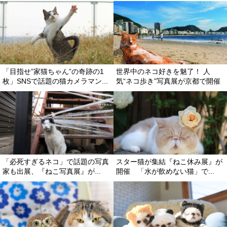
「目指せ”家猫ちゃん”の奇跡の1
世界中のネコ好きを魅了！ 人
枚」SNSで話題の猫カメラマン...
気“ネコ歩き”写真展が京都で開催
「必死すぎるネコ」で話題の写真
スター猫が集結『ねこ休み展』が
家も出展、『ねこ写真展』が...
開催 「水が飲めない猫」で...