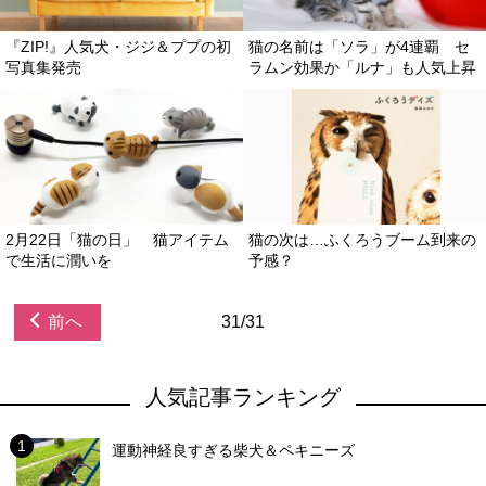
『ZIP!』人気犬・ジジ＆ププの初
猫の名前は「ソラ」が4連覇 セ
写真集発売
ラムン効果か「ルナ」も人気上昇
2月22日「猫の日」 猫アイテム
猫の次は…ふくろうブーム到来の
で生活に潤いを
予感？
前へ
31/31
人気記事ランキング
運動神経良すぎる柴犬＆ペキニーズ