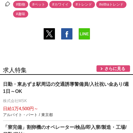
#動物
#ペット
#カワイイ
#トレンド
#elthaトレンド
#趣味
さらに見る
求人特集
日勤・東あずま駅周辺の交通誘導警備員/入社祝い金あり/週
1日～OK
株式会社MSK
日給1万4,500円～
アルバイト・パート / 東京都
「寮完備」割卵機のオペレーター/検品/即入寮/製造・工場/