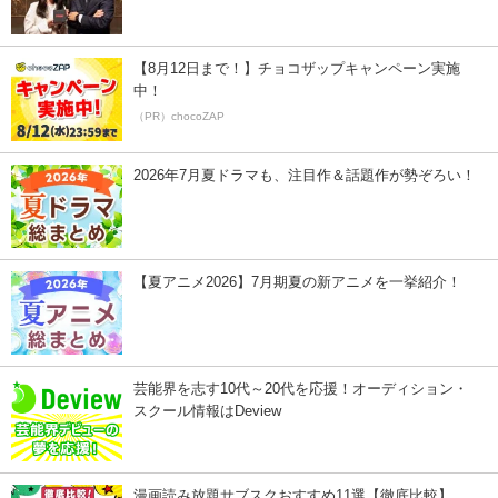
【8月12日まで！】チョコザップキャンペーン実施
中！
（PR）chocoZAP
2026年7月夏ドラマも、注目作＆話題作が勢ぞろい！
【夏アニメ2026】7月期夏の新アニメを一挙紹介！
芸能界を志す10代～20代を応援！オーディション・
スクール情報はDeview
漫画読み放題サブスクおすすめ11選【徹底比較】