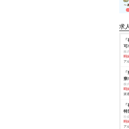
求
「
可
株
時給
アル
「
寮
株
時給
派遣
「
特
社
時給
アル