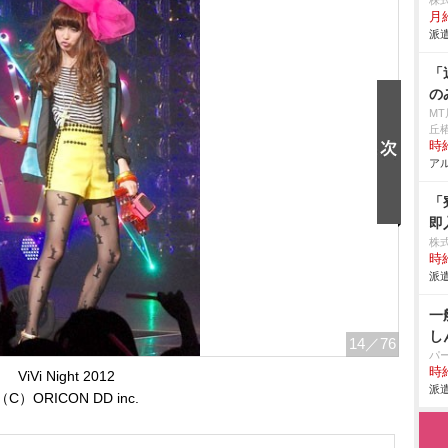
株
月給
派遣
「
の
M
丘
時給
アル
「
即
株
時給
派遣
一
し
14
／76
パ
時給
ViVi Night 2012
派遣
（C）ORICON DD inc.