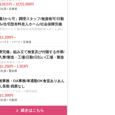
式会社京栄センター
26万円～32万5,000円
社員 / 北海道
週3から可」調理スタッフ/無資格可/日勤
み/住宅型有料老人ホーム/社会保障完備
T居宅サービス 株式会社/住宅型有料老人ホーム 緑ヶ
椿
1,200円～
バイト・パート / 北海道
寮完備」組み立て検査及び付随する作業/
入寮/製造・工場/日勤/日払い/工場・製造
式会社京栄センター
1,250円～1,563円
社員 / 愛知県
般事務・OA事務/車通勤OK食堂ありあん
ん長期 残業なし
ーソルテンプスタッフ株式会社
1,300円
社員 / 大阪府
続きはこちら