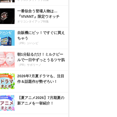
一番似合う登場人物は…
『VIVANT』限定ウオッチ
オリコンタイアップ特集
自販機にピッ！ですぐに買え
ちゃう
（PR）ジハンピ
朝1分貼るだけ！ミルクピー
ルで一日中ずっとうるツヤ肌
（PR）サボリーノ
2026年7月夏ドラマも、注目
作＆話題作が勢ぞろい！
【夏アニメ2026】7月期夏の
新アニメを一挙紹介！