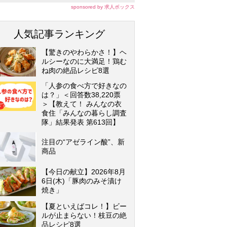
sponsored by 求人ボックス
人気記事ランキング
【驚きのやわらかさ！】ヘ
ルシーなのに大満足！鶏む
ね肉の絶品レシピ8選
「人参の食べ方で好きなの
は？」＜回答数38,220票
＞【教えて！ みんなの衣
食住「みんなの暮らし調査
隊」結果発表 第613回】
注目の“アゼライン酸”、新
商品
【今日の献立】2026年8月
6日(木)「豚肉のみそ漬け
焼き」
【夏といえばコレ！】ビー
ルが止まらない！枝豆の絶
品レシピ8選