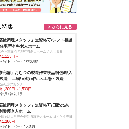
人特集
さらに見る
福祉調理スタッフ」無資格可/シフト相談
/住宅型有料老人ホーム
式会社三五/住宅型有料老人ホーム さんご共和
1,225円～
バイト・パート / 神奈川県
寮完備」おむつの製造作業検品梱包/即入
/製造・工場/日勤/日払い/工場・製造
式会社京栄センター
1,200円～1,500円
社員 / 神奈川県
福祉調理スタッフ」無資格可/日勤のみ/
別養護老人ホーム
会福祉法人明寿会/特別養護老人ホーム はくとう春日
1,180円
バイト・パート / 大阪府