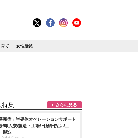
子育て
女性活躍
人特集
さらに見る
寮完備」半導体オペレーションサポート
務/即入寮/製造・工場/日勤/日払い/工
・製造