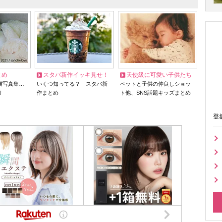
とめ
スタバ新作イッキ見せ！
天使級に可愛い子供たち
猫写真集…
いくつ知ってる？ スタバ新
ペットと子供の仲良しショッ
リ
作まとめ
ト他、SNS話題キッズまとめ
登