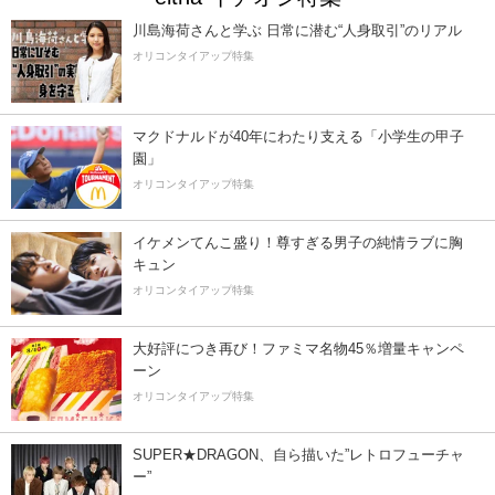
川島海荷さんと学ぶ 日常に潜む“人身取引”のリアル
オリコンタイアップ特集
マクドナルドが40年にわたり支える「小学生の甲子
園」
オリコンタイアップ特集
イケメンてんこ盛り！尊すぎる男子の純情ラブに胸
キュン
オリコンタイアップ特集
大好評につき再び！ファミマ名物45％増量キャンペ
ーン
オリコンタイアップ特集
SUPER★DRAGON、自ら描いた”レトロフューチャ
ー”