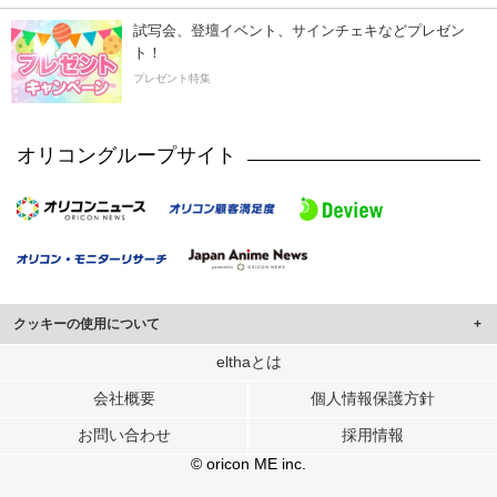
試写会、登壇イベント、サインチェキなどプレゼン
ト！
プレゼント特集
オリコングループサイト
クッキーの使用について
このサイトでは Cookie を使用して、ユーザーに合わせたコンテンツや広告の
elthaとは
表示、ソーシャル メディア機能の提供、広告の表示回数やクリック数の測定を
会社概要
個人情報保護方針
行っています。
また、ユーザーによるサイトの利用状況についても情報を収集し、ソーシャル
お問い合わせ
採用情報
メディアや広告配信、データ解析の各パートナーに提供しています。
各パートナーは、この情報とユーザーが各パートナーに提供した他の情報や、
© oricon ME inc.
ユーザーが各パートナーのサービスを使用したときに収集した他の情報を組み
合わせて使用することがあります。