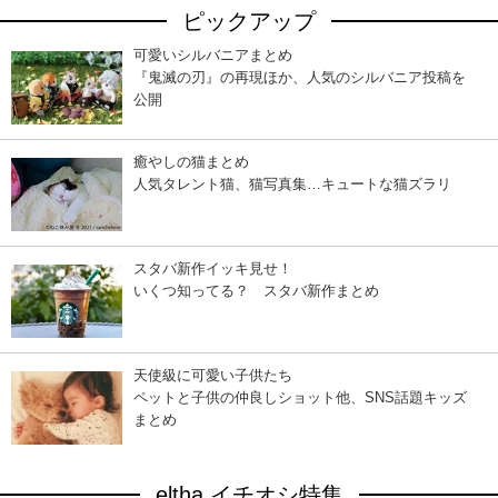
ピックアップ
可愛いシルバニアまとめ
『鬼滅の刃』の再現ほか、人気のシルバニア投稿を
公開
癒やしの猫まとめ
人気タレント猫、猫写真集…キュートな猫ズラリ
スタバ新作イッキ見せ！
いくつ知ってる？ スタバ新作まとめ
天使級に可愛い子供たち
ペットと子供の仲良しショット他、SNS話題キッズ
まとめ
eltha イチオシ特集