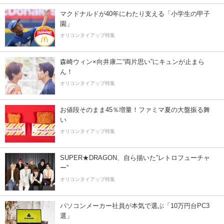
マクドナルドが40年にわたり支える「小学生の甲子
園」
オリコンタイアップ特集
森崎ウィン×向井康二“両片思い”にキュンが止まら
ん！
オリコンタイアップ特集
お値段そのまま45％増量！ファミマ夏の大盤振る舞
い
オリコンタイアップ特集
SUPER★DRAGON、自ら描いた”レトロフューチャ
ー”
オリコンタイアップ特集
パソコンメーカー社員が本気で選ぶ「10万円台PC3
選」