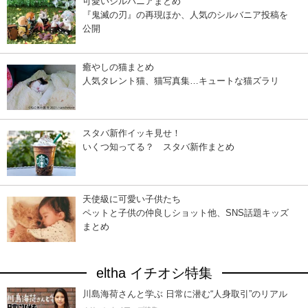
可愛いシルバニアまとめ
『鬼滅の刃』の再現ほか、人気のシルバニア投稿を
公開
癒やしの猫まとめ
人気タレント猫、猫写真集…キュートな猫ズラリ
スタバ新作イッキ見せ！
いくつ知ってる？ スタバ新作まとめ
天使級に可愛い子供たち
ペットと子供の仲良しショット他、SNS話題キッズ
まとめ
eltha イチオシ特集
川島海荷さんと学ぶ 日常に潜む“人身取引”のリアル