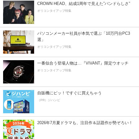
CROWN HEAD、結成1周年で見えた”バンドらしさ”
オリコンタイアップ特集
パソコンメーカー社員が本気で選ぶ「10万円台PC3
選」
オリコンタイアップ特集
一番似合う登場人物は…『VIVANT』限定ウオッチ
オリコンタイアップ特集
自販機にピッ！ですぐに買えちゃう
（PR）ジハンピ
2026年7月夏ドラマも、注目作＆話題作が勢ぞろい！