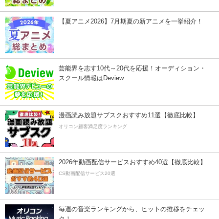
【夏アニメ2026】7月期夏の新アニメを一挙紹介！
芸能界を志す10代～20代を応援！オーディション・
スクール情報はDeview
漫画読み放題サブスクおすすめ11選【徹底比較】
オリコン顧客満足度ランキング
2026年動画配信サービスおすすめ40選【徹底比較】
CS動画配信サービス20選
毎週の音楽ランキングから、ヒットの推移をチェッ
ク！