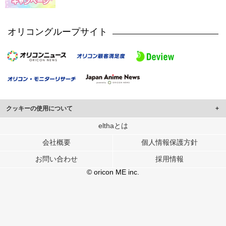
オリコングループサイト
クッキーの使用について
このサイトでは Cookie を使用して、ユーザーに合わせたコンテンツや広告の
elthaとは
表示、ソーシャル メディア機能の提供、広告の表示回数やクリック数の測定を
会社概要
個人情報保護方針
行っています。
また、ユーザーによるサイトの利用状況についても情報を収集し、ソーシャル
お問い合わせ
採用情報
メディアや広告配信、データ解析の各パートナーに提供しています。
各パートナーは、この情報とユーザーが各パートナーに提供した他の情報や、
© oricon ME inc.
ユーザーが各パートナーのサービスを使用したときに収集した他の情報を組み
合わせて使用することがあります。