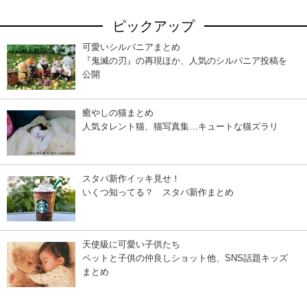
ピックアップ
可愛いシルバニアまとめ
『鬼滅の刃』の再現ほか、人気のシルバニア投稿を
公開
癒やしの猫まとめ
人気タレント猫、猫写真集…キュートな猫ズラリ
スタバ新作イッキ見せ！
いくつ知ってる？ スタバ新作まとめ
天使級に可愛い子供たち
ペットと子供の仲良しショット他、SNS話題キッズ
まとめ