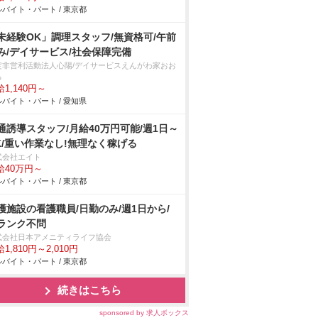
バイト・パート / 東京都
未経験OK」調理スタッフ/無資格可/午前
み/デイサービス/社会保障完備
定非営利活動法人心陽/デイサービスえんがわ家おお
る
1,140円～
バイト・パート / 愛知県
通誘導スタッフ/月給40万円可能/週1日～
K/重い作業なし!無理なく稼げる
式会社エイト
給40万円～
バイト・パート / 東京都
護施設の看護職員/日勤のみ/週1日から/
ランク不問
式会社日本アメニティライフ協会
1,810円～2,010円
バイト・パート / 東京都
続きはこちら
sponsored by 求人ボックス