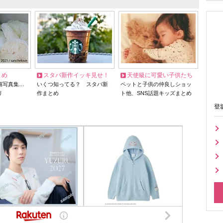
とめ
スタバ新作イッキ見せ！
天使級に可愛い子供たち
猫写真集…
いくつ知ってる？ スタバ新
ペットと子供の仲良しショッ
リ
作まとめ
ト他、SNS話題キッズまとめ
登