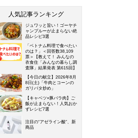
人気記事ランキング
ジュワッと旨い！ゴーヤチ
ャンプルーが止まらない絶
品レシピ3選
「ベトナム料理で食べたい
のは？」＜回答数38,109
票＞【教えて！ みんなの
衣食住「みんなの暮らし調
査隊」結果発表 第615回】
【今日の献立】2026年8月
8日(土)「牛肉とコーンの
ガリバタ炒め」
【キャベツ×豚バラ肉】ご
飯が止まらない！人気おか
ずレシピ7選
注目の“アゼライン酸”、新
商品