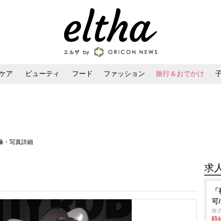
ケア
ビューティ
フード
ファッション
旅行＆おでかけ
ンケア
ダイエット・ボディケア
ヘアスタイル・ヘアアレンジ
画像・写真詳細
求
「
可
株
時給