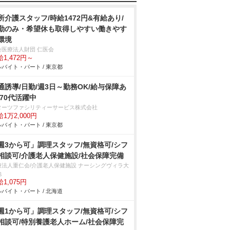
所介護スタッフ/時給1472円&有給あり/
勤のみ・希望休も取得しやすい働きやす
環境
会医療法人財団 仁医会
1,472円～
バイト・パート / 東京都
通誘導/日勤/週3日～勤務OK/給与保障あ
/70代活躍中
ターツファシリティーサービス株式会社
1万2,000円
バイト・パート / 東京都
週3から可」調理スタッフ/無資格可/シフ
相談可/介護老人保健施設/社会保障完備
療法人重仁会/介護老人保健施設 ナーシングヴィラ大
地
1,075円
バイト・パート / 北海道
週1から可」調理スタッフ/無資格可/シフ
相談可/特別養護老人ホーム/社会保障完