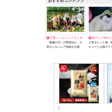
おすすめコンテンツ
可愛いシルバニアまとめ
癒やしの猫ま
『鬼滅の刃』の再現ほか、人
人気タレント猫、
気のシルバニア投稿を公開
キュートな猫ズラ