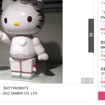
アル
「
の
特
は
時給
アル
交
O
株
月
アル
介
ブ
株
23
／67
時給
アル
【KITTYROBOT】
2012 SANRIO CO.,LTD.