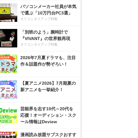
パソコンメーカー社員が本気
で選ぶ「10万円台PC3選」
オリコンタイアップ特集
「別班のよう」腕時計で
『VIVANT』の世界観再現
オリコンタイアップ特集
2026年7月夏ドラマも、注目
作＆話題作が勢ぞろい！
【夏アニメ2026】7月期夏の
新アニメを一挙紹介！
芸能界を志す10代～20代を
応援！オーディション・スク
ール情報はDeview
漫画読み放題サブスクおすす