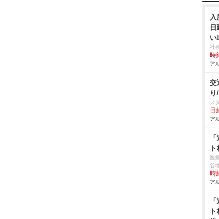
入
日
い
社
時給
アル
交
り
ス
日給
アル
「
ト
医
谷
時給
アル
「
ト