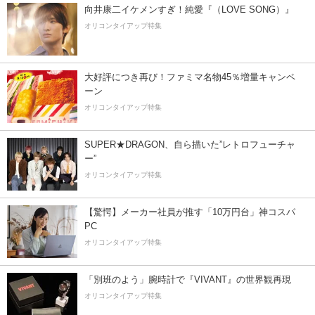
向井康二イケメンすぎ！純愛『（LOVE SONG）』
オリコンタイアップ特集
大好評につき再び！ファミマ名物45％増量キャンペ
ーン
オリコンタイアップ特集
SUPER★DRAGON、自ら描いた”レトロフューチャ
ー”
オリコンタイアップ特集
【驚愕】メーカー社員が推す「10万円台」神コスパ
PC
オリコンタイアップ特集
「別班のよう」腕時計で『VIVANT』の世界観再現
オリコンタイアップ特集