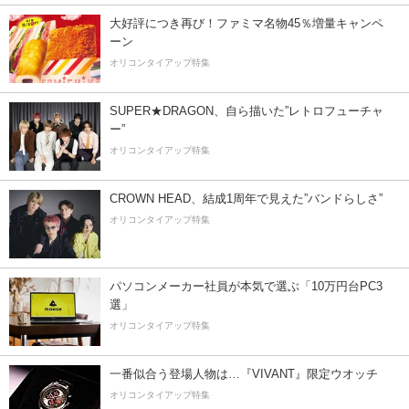
大好評につき再び！ファミマ名物45％増量キャンペ
ーン
オリコンタイアップ特集
SUPER★DRAGON、自ら描いた”レトロフューチャ
ー”
オリコンタイアップ特集
CROWN HEAD、結成1周年で見えた”バンドらしさ”
オリコンタイアップ特集
パソコンメーカー社員が本気で選ぶ「10万円台PC3
選」
オリコンタイアップ特集
一番似合う登場人物は…『VIVANT』限定ウオッチ
オリコンタイアップ特集