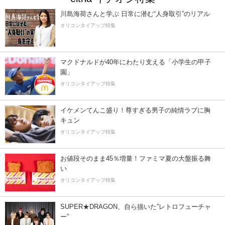
川島海荷さんと学ぶ 日常に潜む“人身取引”のリアル
オリコンタイアップ特集
マクドナルドが40年にわたり支える「小学生の甲子
園」
オリコンタイアップ特集
イケメンてんこ盛り！尊すぎる男子の純情ラブに胸
キュン
オリコンタイアップ特集
お値段そのまま45％増量！ファミマ夏の大盤振る舞
い
オリコンタイアップ特集
SUPER★DRAGON、自ら描いた”レトロフューチャ
ー”