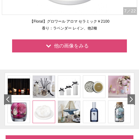
7
／22
【Floral】グロワール アロマ セラミック￥2100
香り：ラベンダー レイン、他2種
他の画像をみる