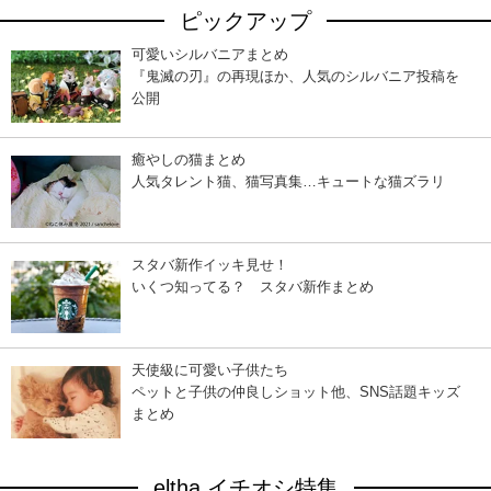
ピックアップ
可愛いシルバニアまとめ
『鬼滅の刃』の再現ほか、人気のシルバニア投稿を
公開
癒やしの猫まとめ
人気タレント猫、猫写真集…キュートな猫ズラリ
スタバ新作イッキ見せ！
いくつ知ってる？ スタバ新作まとめ
天使級に可愛い子供たち
ペットと子供の仲良しショット他、SNS話題キッズ
まとめ
eltha イチオシ特集