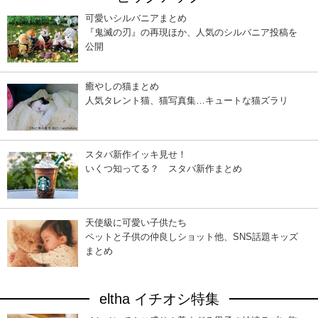
可愛いシルバニアまとめ
『鬼滅の刃』の再現ほか、人気のシルバニア投稿を
公開
癒やしの猫まとめ
人気タレント猫、猫写真集…キュートな猫ズラリ
スタバ新作イッキ見せ！
いくつ知ってる？ スタバ新作まとめ
天使級に可愛い子供たち
ペットと子供の仲良しショット他、SNS話題キッズ
まとめ
eltha イチオシ特集