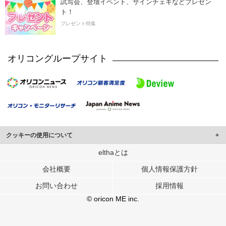
試写会、登壇イベント、サインチェキなどプレゼン
ト！
プレゼント特集
オリコングループサイト
クッキーの使用について
このサイトでは Cookie を使用して、ユーザーに合わせたコンテンツや広告の
elthaとは
表示、ソーシャル メディア機能の提供、広告の表示回数やクリック数の測定を
会社概要
個人情報保護方針
行っています。
また、ユーザーによるサイトの利用状況についても情報を収集し、ソーシャル
お問い合わせ
採用情報
メディアや広告配信、データ解析の各パートナーに提供しています。
各パートナーは、この情報とユーザーが各パートナーに提供した他の情報や、
© oricon ME inc.
ユーザーが各パートナーのサービスを使用したときに収集した他の情報を組み
合わせて使用することがあります。