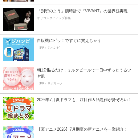
「別班のよう」腕時計で『VIVANT』の世界観再現
オリコンタイアップ特集
自販機にピッ！ですぐに買えちゃう
（PR）ジハンピ
朝1分貼るだけ！ミルクピールで一日中ずっとうるツ
ヤ肌
（PR）サボリーノ
2026年7月夏ドラマも、注目作＆話題作が勢ぞろい！
【夏アニメ2026】7月期夏の新アニメを一挙紹介！