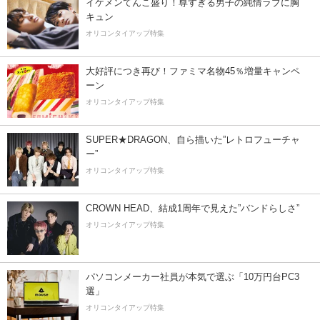
イケメンてんこ盛り！尊すぎる男子の純情ラブに胸
キュン
オリコンタイアップ特集
大好評につき再び！ファミマ名物45％増量キャンペ
ーン
オリコンタイアップ特集
SUPER★DRAGON、自ら描いた”レトロフューチャ
ー”
オリコンタイアップ特集
CROWN HEAD、結成1周年で見えた”バンドらしさ”
オリコンタイアップ特集
パソコンメーカー社員が本気で選ぶ「10万円台PC3
選」
オリコンタイアップ特集