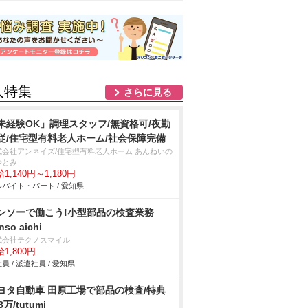
人特集
さらに見る
未経験OK」調理スタッフ/無資格可/夜勤
従/住宅型有料老人ホーム/社会保障完備
式会社アンネイズ/住宅型有料老人ホーム あんねいの
やとみ
1,140円～1,180円
バイト・パート / 愛知県
ンソーで働こう!小型部品の検査業務
nso aichi
式会社テクノスマイル
1,800円
員 / 派遣社員 / 愛知県
ヨタ自動車 田原工場で部品の検査/特典
8万/tutumi