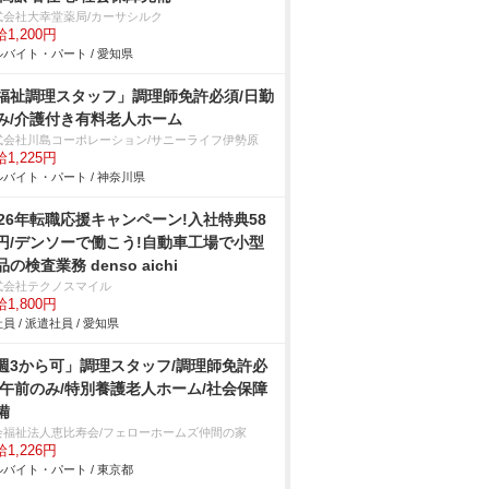
式会社大幸堂薬局/カーサシルク
1,200円
バイト・パート / 愛知県
福祉調理スタッフ」調理師免許必須/日勤
み/介護付き有料老人ホーム
式会社川島コーポレーション/サニーライフ伊勢原
1,225円
バイト・パート / 神奈川県
026年転職応援キャンペーン!入社特典58
円/デンソーで働こう!自動車工場で小型
品の検査業務 denso aichi
式会社テクノスマイル
1,800円
員 / 派遣社員 / 愛知県
週3から可」調理スタッフ/調理師免許必
/午前のみ/特別養護老人ホーム/社会保障
備
会福祉法人恵比寿会/フェローホームズ仲間の家
1,226円
バイト・パート / 東京都