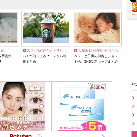
とめ
スタバ新作イッキ見せ！
天使級に可愛い子供たち
猫写真集…
いくつ知ってる？ スタバ新
ペットと子供の仲良しショッ
リ
作まとめ
ト他、SNS話題キッズまとめ
登