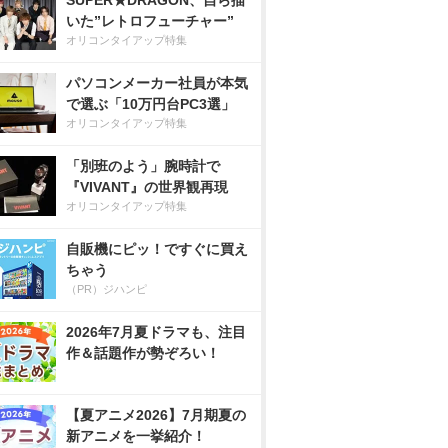
SUPER★DRAGON、自ら描
いた”レトロフューチャー”
オリコンタイアップ特集
パソコンメーカー社員が本気
で選ぶ「10万円台PC3選」
オリコンタイアップ特集
「別班のよう」腕時計で
『VIVANT』の世界観再現
オリコンタイアップ特集
自販機にピッ！ですぐに買え
ちゃう
（PR）ジハンピ
2026年7月夏ドラマも、注目
作＆話題作が勢ぞろい！
【夏アニメ2026】7月期夏の
新アニメを一挙紹介！