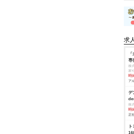
求
「
専
株
家
時給
アル
デ
de
株
時給
正社
ト
16