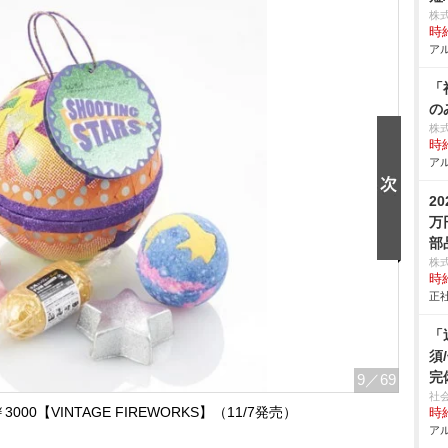
株
時給
アル
「
の
株
時給
アル
2
万
部
株
時給
正社
「
須
完
9
／69
社
0【VINTAGE FIREWORKS】（11/7発売）
時給
アル