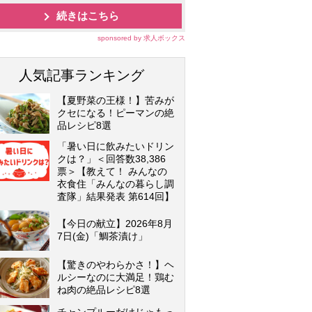
続きはこちら
sponsored by 求人ボックス
人気記事ランキング
【夏野菜の王様！】苦みが
クセになる！ピーマンの絶
品レシピ8選
「暑い日に飲みたいドリン
クは？」＜回答数38,386
票＞【教えて！ みんなの
衣食住「みんなの暮らし調
査隊」結果発表 第614回】
【今日の献立】2026年8月
7日(金)「鯛茶漬け」
【驚きのやわらかさ！】ヘ
ルシーなのに大満足！鶏む
ね肉の絶品レシピ8選