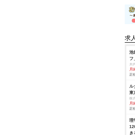
求
池
フ
木
月給
正社
ル
東
株
月
正社
理
1
き