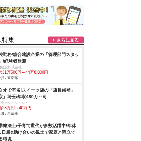
人特集
さらに見る
袋勤務/総合建設企業の「管理部門スタッ
」/経験者歓迎
内建設株式会社
31万500円～44万8,000円
員 / 東京都
タオで有名!スイーツ店の「店長候補」
京」埼玉/年収480万～可
式会社ケイシイシイ
給28万円～40万円
員 / 東京都
学療法士/子育て世代が多数活躍中!年休
20日超&助け合いの風土で家庭と両立で
る環境