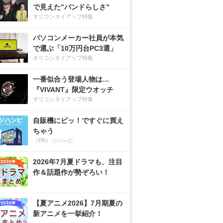
で見えた”バンドらしさ”
オリコンタイアップ特集
パソコンメーカー社員が本気
で選ぶ「10万円台PC3選」
オリコンタイアップ特集
一番似合う登場人物は…
『VIVANT』限定ウオッチ
オリコンタイアップ特集
自販機にピッ！ですぐに買え
ちゃう
（PR）ジハンピ
2026年7月夏ドラマも、注目
作＆話題作が勢ぞろい！
【夏アニメ2026】7月期夏の
新アニメを一挙紹介！