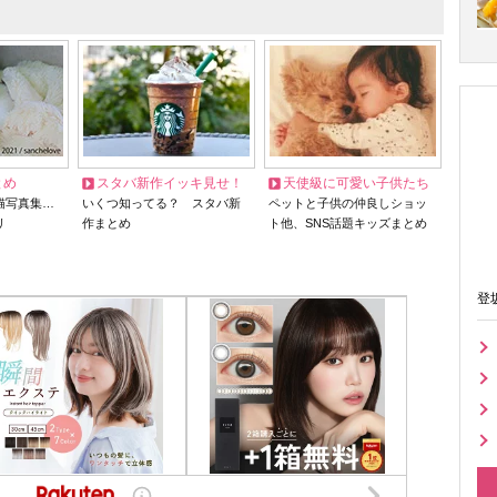
とめ
スタバ新作イッキ見せ！
天使級に可愛い子供たち
猫写真集…
いくつ知ってる？ スタバ新
ペットと子供の仲良しショッ
リ
作まとめ
ト他、SNS話題キッズまとめ
登