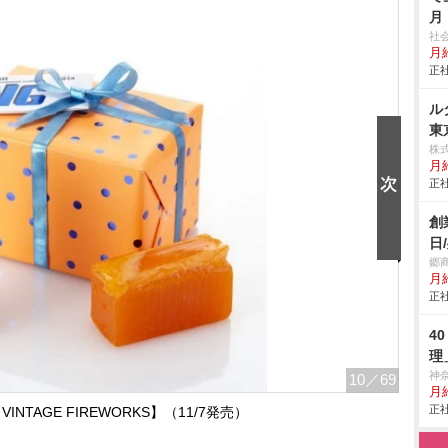
月
社
月給
正社
ル
東
株
月
正社
創
日
郷
月
正社
4
理
神
10
／69
月給
正社
INTAGE FIREWORKS】（11/7発売）