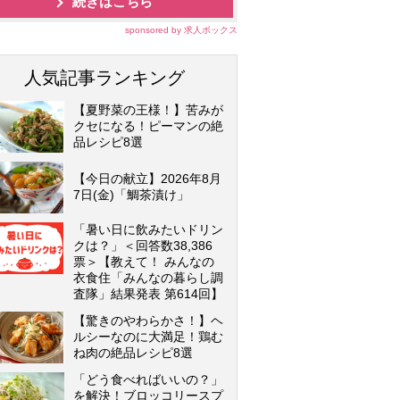
続きはこちら
sponsored by 求人ボックス
人気記事ランキング
【夏野菜の王様！】苦みが
クセになる！ピーマンの絶
品レシピ8選
【今日の献立】2026年8月
7日(金)「鯛茶漬け」
「暑い日に飲みたいドリン
クは？」＜回答数38,386
票＞【教えて！ みんなの
衣食住「みんなの暮らし調
査隊」結果発表 第614回】
【驚きのやわらかさ！】ヘ
ルシーなのに大満足！鶏む
ね肉の絶品レシピ8選
「どう食べればいいの？」
を解決！ブロッコリースプ