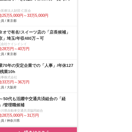
会医療法人財団 仁医会
25万5,000円～33万5,000円
員 / 東京都
タオで有名!スイーツ店の「店長候補」
京」埼玉/年収480万～可
式会社ケイシイシイ
給28万円～40万円
員 / 東京都
業70年の安定企業での「人事」/年休127
/残業10h
商事株式会社
給33万円～36万円
員 / 大阪府
0～50代も活躍中交通共済組合の「経
」/管理職候補
奈川県自動車交通共済協同組合
28万5,000円～31万円
員 / 神奈川県