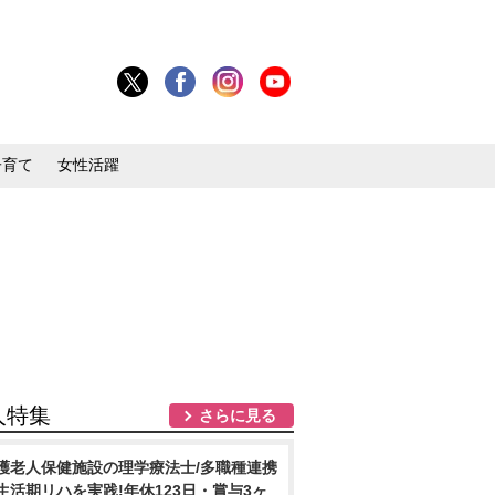
子育て
女性活躍
人特集
さらに見る
護老人保健施設の理学療法士/多職種連携
生活期リハを実践!年休123日・賞与3ヶ