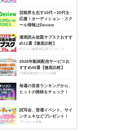
芸能界を志す10代～20代を
応援！オーディション・スク
ール情報はDeview
漫画読み放題サブスクおすす
め11選【徹底比較】
オリコン顧客満足度ランキング
2026年動画配信サービスお
すすめ40選【徹底比較】
CS動画配信サービス20選
毎週の音楽ランキングから、
ヒットの推移をチェック！
試写会、登壇イベント、サイ
ンチェキなどプレゼント！
プレゼント特集