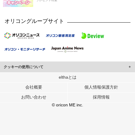
プレゼント特集
オリコングループサイト
クッキーの使用について
このサイトでは Cookie を使用して、ユーザーに合わせたコンテンツや広告の
elthaとは
表示、ソーシャル メディア機能の提供、広告の表示回数やクリック数の測定を
会社概要
個人情報保護方針
行っています。
また、ユーザーによるサイトの利用状況についても情報を収集し、ソーシャル
お問い合わせ
採用情報
メディアや広告配信、データ解析の各パートナーに提供しています。
各パートナーは、この情報とユーザーが各パートナーに提供した他の情報や、
© oricon ME inc.
ユーザーが各パートナーのサービスを使用したときに収集した他の情報を組み
合わせて使用することがあります。