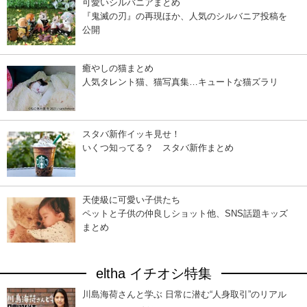
可愛いシルバニアまとめ
『鬼滅の刃』の再現ほか、人気のシルバニア投稿を
公開
癒やしの猫まとめ
人気タレント猫、猫写真集…キュートな猫ズラリ
スタバ新作イッキ見せ！
いくつ知ってる？ スタバ新作まとめ
天使級に可愛い子供たち
ペットと子供の仲良しショット他、SNS話題キッズ
まとめ
eltha イチオシ特集
川島海荷さんと学ぶ 日常に潜む“人身取引”のリアル