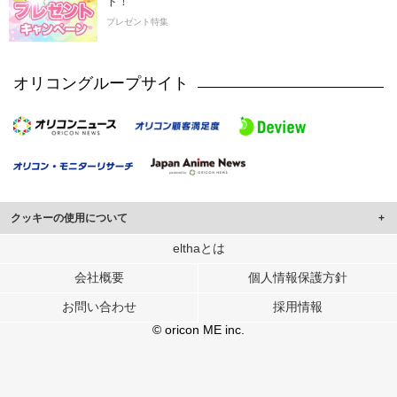
ト！
プレゼント特集
オリコングループサイト
クッキーの使用について
このサイトでは Cookie を使用して、ユーザーに合わせたコンテンツや広告の
elthaとは
表示、ソーシャル メディア機能の提供、広告の表示回数やクリック数の測定を
会社概要
個人情報保護方針
行っています。
また、ユーザーによるサイトの利用状況についても情報を収集し、ソーシャル
お問い合わせ
採用情報
メディアや広告配信、データ解析の各パートナーに提供しています。
各パートナーは、この情報とユーザーが各パートナーに提供した他の情報や、
© oricon ME inc.
ユーザーが各パートナーのサービスを使用したときに収集した他の情報を組み
合わせて使用することがあります。