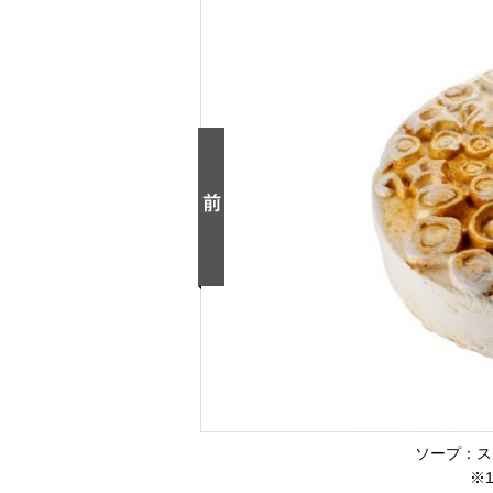
ソープ：ス
※