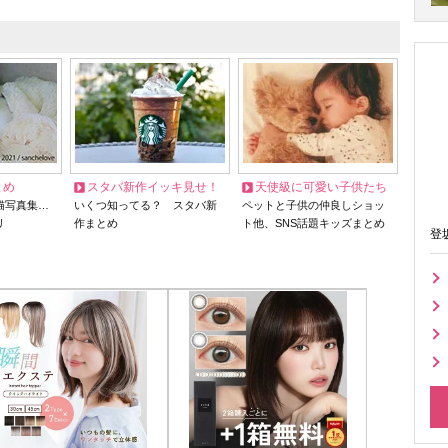
とめ
スタバ新作イッキ見せ！
天使級に可愛い子供たち
猫写真集…
いくつ知ってる？ スタバ新
ペットと子供の仲良しショッ
リ
作まとめ
ト他、SNS話題キッズまとめ
登