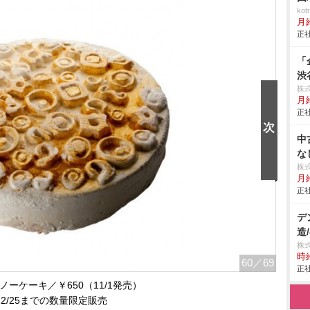
ko
月
正社
「
渋
株
月給
正社
中
な
株
月
正社
デ
造/
株
時給
60
／69
正社
ノーケーキ／￥650（11/1発売）
12/25までの数量限定販売