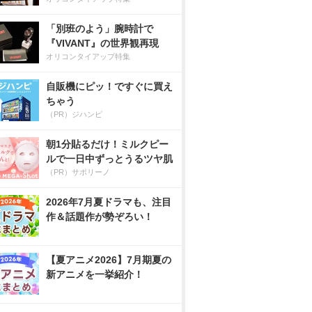
「別班のよう」腕時計で
『VIVANT』の世界観再現
オリコンタイアップ特集
自販機にピッ！ですぐに買え
ちゃう
（PR）ジハンピ
朝1分貼るだけ！ミルクピー
ルで一日中ずっとうるツヤ肌
（PR）サボリーノ
2026年7月夏ドラマも、注目
作＆話題作が勢ぞろい！
【夏アニメ2026】7月期夏の
新アニメを一挙紹介！