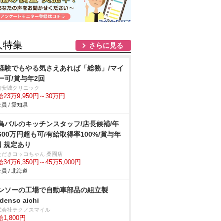
人特集
さらに見る
経験でもやる気さえあれば「総務」/マイ
ー可/賞与年2回
河安城クリニック
23万9,950円～30万円
員 / 愛知県
鳥バルのキッチンスタッフ/店長候補/年
600万円超も可/有給取得率100%/賞与年
回 規定あり
ただきコッコちゃん 桑園店
34万6,350円～45万5,000円
員 / 北海道
ンソーの工場で自動車部品の組立製
denso aichi
式会社テクノスマイル
1,800円