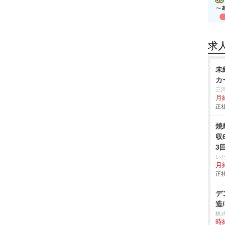
求
未
カ
三
月給
正社
焼
収
3
い
月給
正社
デ
造/
株
時給