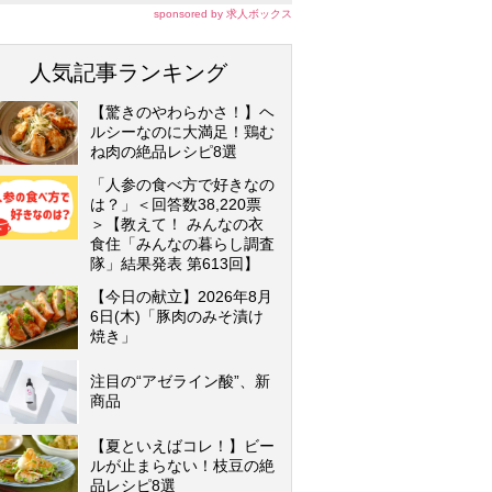
sponsored by 求人ボックス
人気記事ランキング
【驚きのやわらかさ！】ヘ
ルシーなのに大満足！鶏む
ね肉の絶品レシピ8選
「人参の食べ方で好きなの
は？」＜回答数38,220票
＞【教えて！ みんなの衣
食住「みんなの暮らし調査
隊」結果発表 第613回】
【今日の献立】2026年8月
6日(木)「豚肉のみそ漬け
焼き」
注目の“アゼライン酸”、新
商品
【夏といえばコレ！】ビー
ルが止まらない！枝豆の絶
品レシピ8選