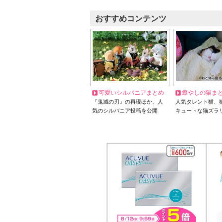
おすすめコンテンツ
可愛いシルバニアまとめ
癒やしの猫ま
『鬼滅の刃』の再現ほか、人
人気タレント猫、
気のシルバニア投稿を公開
キュートな猫ズラ