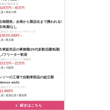
trio紹介横浜支店
給24万円～40万円
員 / 神奈川県
企画開発」企画から製品化まで携われる/
谷/転勤なし
式会社ナガオカトレーディング
36万6,500円～
員 / 東京都
古車販売店の事務職/20代多数活躍/転勤
し/フリーター歓迎
式会社ジョブカーズ 南港店
給21万円～22万円
員 / 大阪府
ンソーの工場で自動車部品の組立製
denso aichi
式会社テクノスマイル
1,800円
員 / 派遣社員 / 愛知県
続きはこちら