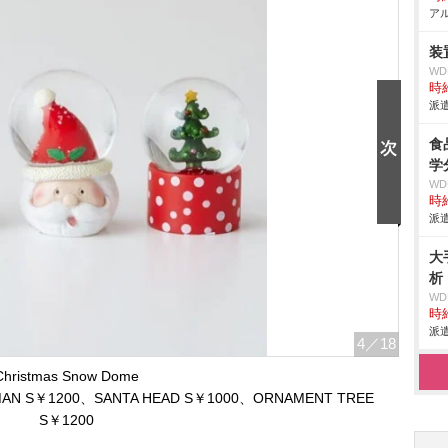
アル
装
W
時給
派遣
食
学
W
時給
派遣
大
析
W
時給
派遣
4
／18
Christmas Snow Dome
AN S￥1200、SANTA HEAD S￥1000、ORNAMENT TREE
S￥1200