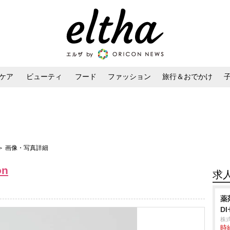
ケア
ビューティ
フード
ファッション
旅行＆おでかけ
ンケア
ダイエット・ボディケア
ヘアスタイル・ヘアアレンジ
＞ 画像・写真詳細
on
求
薬
D
株
時給