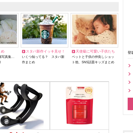
とめ
スタバ新作イッキ見せ！
天使級に可愛い子供たち
登
猫写真集…
いくつ知ってる？ スタバ新
ペットと子供の仲良しショッ
リ
作まとめ
ト他、SNS話題キッズまとめ