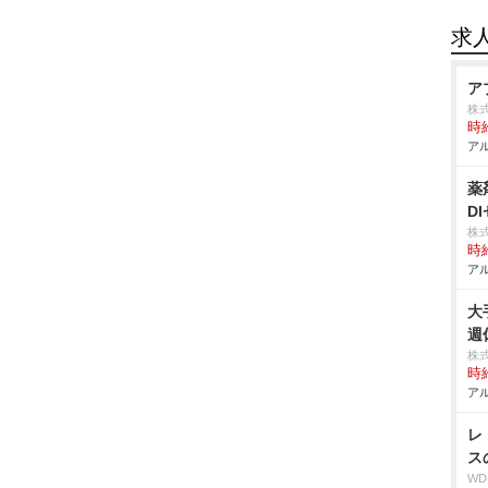
求
ア
株
時給
アル
薬
D
株
時給
アル
大
週
株
時給
アル
レ
ス
W