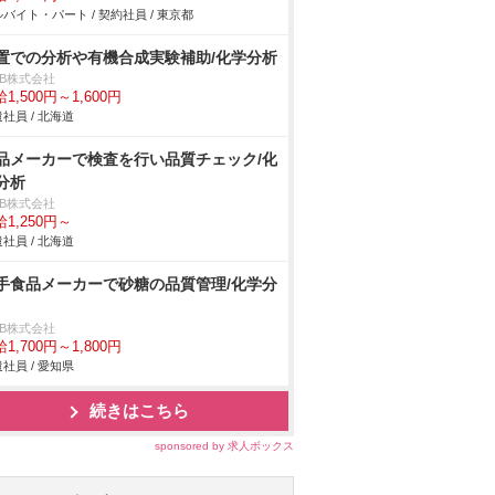
バイト・パート / 契約社員 / 東京都
置での分析や有機合成実験補助/化学分析
DB株式会社
1,500円～1,600円
社員 / 北海道
品メーカーで検査を行い品質チェック/化
分析
DB株式会社
1,250円～
社員 / 北海道
手食品メーカーで砂糖の品質管理/化学分
DB株式会社
1,700円～1,800円
社員 / 愛知県
続きはこちら
sponsored by 求人ボックス