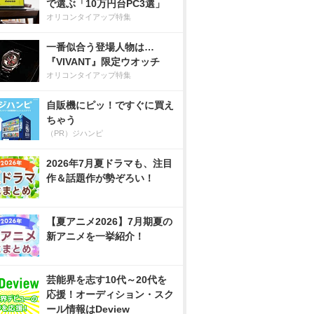
で選ぶ「10万円台PC3選」
オリコンタイアップ特集
一番似合う登場人物は…
『VIVANT』限定ウオッチ
オリコンタイアップ特集
自販機にピッ！ですぐに買え
ちゃう
（PR）ジハンピ
2026年7月夏ドラマも、注目
作＆話題作が勢ぞろい！
【夏アニメ2026】7月期夏の
新アニメを一挙紹介！
芸能界を志す10代～20代を
応援！オーディション・スク
ール情報はDeview