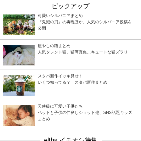
ピックアップ
可愛いシルバニアまとめ
『鬼滅の刃』の再現ほか、人気のシルバニア投稿を
公開
癒やしの猫まとめ
人気タレント猫、猫写真集…キュートな猫ズラリ
スタバ新作イッキ見せ！
いくつ知ってる？ スタバ新作まとめ
天使級に可愛い子供たち
ペットと子供の仲良しショット他、SNS話題キッズ
まとめ
eltha イチオシ特集