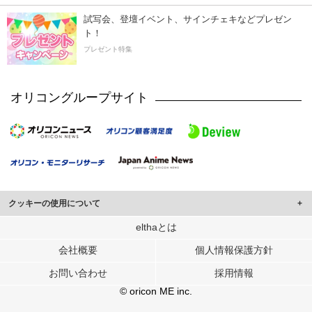
試写会、登壇イベント、サインチェキなどプレゼン
ト！
プレゼント特集
オリコングループサイト
クッキーの使用について
このサイトでは Cookie を使用して、ユーザーに合わせたコンテンツや広告の
elthaとは
表示、ソーシャル メディア機能の提供、広告の表示回数やクリック数の測定を
会社概要
個人情報保護方針
行っています。
また、ユーザーによるサイトの利用状況についても情報を収集し、ソーシャル
お問い合わせ
採用情報
メディアや広告配信、データ解析の各パートナーに提供しています。
各パートナーは、この情報とユーザーが各パートナーに提供した他の情報や、
© oricon ME inc.
ユーザーが各パートナーのサービスを使用したときに収集した他の情報を組み
合わせて使用することがあります。