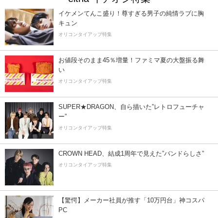
イケメンてんこ盛り！尊すぎる男子の純情ラブに胸
キュン
オリコンタイアップ特集
お値段そのまま45％増量！ファミマ夏の大盤振る舞
い
オリコンタイアップ特集
SUPER★DRAGON、自ら描いた”レトロフューチャ
ー”
オリコンタイアップ特集
CROWN HEAD、結成1周年で見えた”バンドらしさ”
オリコンタイアップ特集
【驚愕】メーカー社員が推す「10万円台」神コスパ
PC