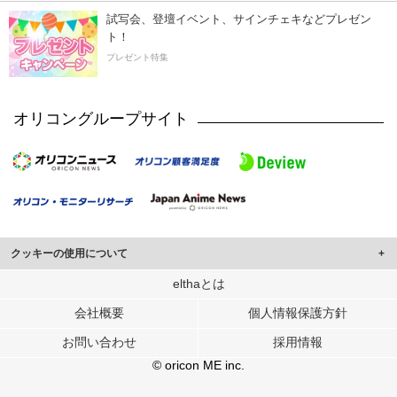
試写会、登壇イベント、サインチェキなどプレゼン
ト！
プレゼント特集
オリコングループサイト
クッキーの使用について
このサイトでは Cookie を使用して、ユーザーに合わせたコンテンツや広告の
elthaとは
表示、ソーシャル メディア機能の提供、広告の表示回数やクリック数の測定を
会社概要
個人情報保護方針
行っています。
また、ユーザーによるサイトの利用状況についても情報を収集し、ソーシャル
お問い合わせ
採用情報
メディアや広告配信、データ解析の各パートナーに提供しています。
各パートナーは、この情報とユーザーが各パートナーに提供した他の情報や、
© oricon ME inc.
ユーザーが各パートナーのサービスを使用したときに収集した他の情報を組み
合わせて使用することがあります。