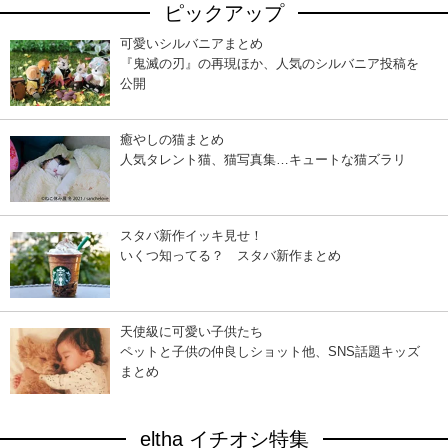
ピックアップ
可愛いシルバニアまとめ
『鬼滅の刃』の再現ほか、人気のシルバニア投稿を
公開
癒やしの猫まとめ
人気タレント猫、猫写真集…キュートな猫ズラリ
スタバ新作イッキ見せ！
いくつ知ってる？ スタバ新作まとめ
天使級に可愛い子供たち
ペットと子供の仲良しショット他、SNS話題キッズ
まとめ
eltha イチオシ特集