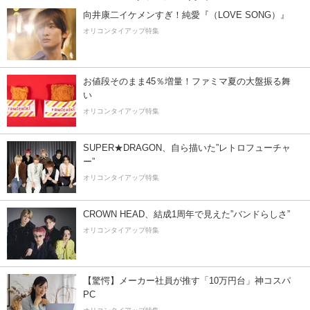
向井康二イケメンすぎ！純愛『（LOVE SONG）』
オリコンタイアップ特集
お値段そのまま45％増量！ファミマ夏の大盤振る舞
い
オリコンタイアップ特集
SUPER★DRAGON、自ら描いた”レトロフューチャ
ー”
オリコンタイアップ特集
CROWN HEAD、結成1周年で見えた”バンドらしさ”
オリコンタイアップ特集
【驚愕】メーカー社員が推す「10万円台」神コスパ
PC