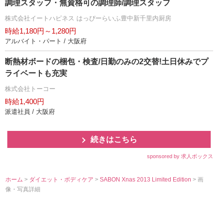
調理スタッフ・無資格可の調理師/調理スタッフ
株式会社イートハピネス はっぴーらいふ豊中新千里内厨房
時給1,180円～1,280円
アルバイト・パート / 大阪府
断熱材ボードの梱包・検査/日勤のみの2交替!土日休みでプ
ライベートも充実
株式会社トーコー
時給1,400円
派遣社員 / 大阪府
続きはこちら
sponsored by 求人ボックス
ホーム
>
ダイエット・ボディケア
>
SABON Xnas 2013 Limited Edition
> 画
像・写真詳細