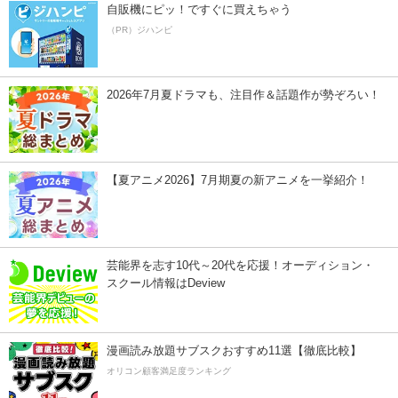
自販機にピッ！ですぐに買えちゃう
（PR）ジハンピ
2026年7月夏ドラマも、注目作＆話題作が勢ぞろい！
【夏アニメ2026】7月期夏の新アニメを一挙紹介！
芸能界を志す10代～20代を応援！オーディション・
スクール情報はDeview
漫画読み放題サブスクおすすめ11選【徹底比較】
オリコン顧客満足度ランキング