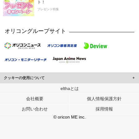
ト！
プレゼント特集
オリコングループサイト
クッキーの使用について
このサイトでは Cookie を使用して、ユーザーに合わせたコンテンツや広告の
elthaとは
表示、ソーシャル メディア機能の提供、広告の表示回数やクリック数の測定を
会社概要
個人情報保護方針
行っています。
また、ユーザーによるサイトの利用状況についても情報を収集し、ソーシャル
お問い合わせ
採用情報
メディアや広告配信、データ解析の各パートナーに提供しています。
各パートナーは、この情報とユーザーが各パートナーに提供した他の情報や、
© oricon ME inc.
ユーザーが各パートナーのサービスを使用したときに収集した他の情報を組み
合わせて使用することがあります。