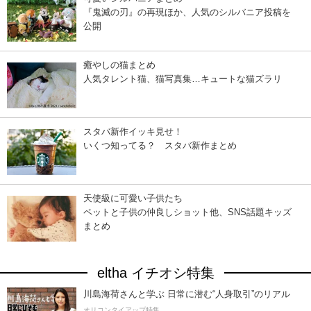
『鬼滅の刃』の再現ほか、人気のシルバニア投稿を
公開
癒やしの猫まとめ
人気タレント猫、猫写真集…キュートな猫ズラリ
スタバ新作イッキ見せ！
いくつ知ってる？ スタバ新作まとめ
天使級に可愛い子供たち
ペットと子供の仲良しショット他、SNS話題キッズ
まとめ
eltha イチオシ特集
川島海荷さんと学ぶ 日常に潜む“人身取引”のリアル
オリコンタイアップ特集