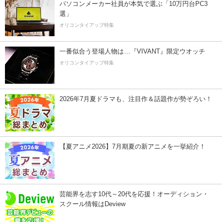
パソコンメーカー社員が本気で選ぶ「10万円台PC3
選」
オリコンタイアップ特集
一番似合う登場人物は…『VIVANT』限定ウオッチ
オリコンタイアップ特集
2026年7月夏ドラマも、注目作＆話題作が勢ぞろい！
【夏アニメ2026】7月期夏の新アニメを一挙紹介！
芸能界を志す10代～20代を応援！オーディション・
スクール情報はDeview