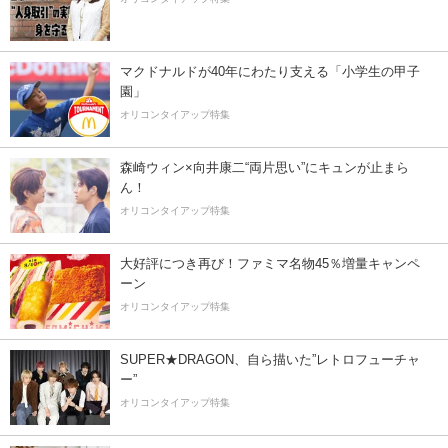
マクドナルドが40年にわたり支える「小学生の甲子
園」
オリコンタイアップ特集
森崎ウィン×向井康二“両片思い”にキュンが止まら
ん！
オリコンタイアップ特集
大好評につき再び！ファミマ名物45％増量キャンペ
ーン
オリコンタイアップ特集
SUPER★DRAGON、自ら描いた”レトロフューチャ
ー”
オリコンタイアップ特集