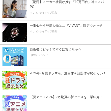
【驚愕】メーカー社員が推す「10万円台」神コスパ
PC
オリコンタイアップ特集
一番似合う登場人物は…『VIVANT』限定ウオッチ
オリコンタイアップ特集
自販機にピッ！ですぐに買えちゃう
（PR）ジハンピ
2026年7月夏ドラマも、注目作＆話題作が勢ぞろい！
【夏アニメ2026】7月期夏の新アニメを一挙紹介！