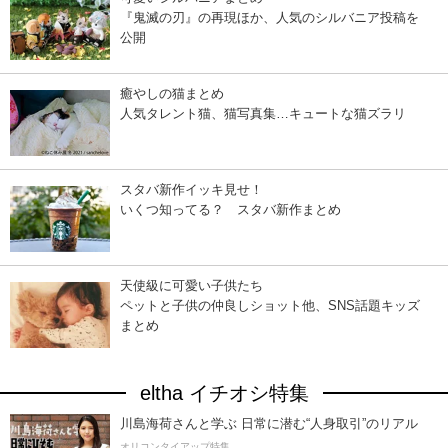
『鬼滅の刃』の再現ほか、人気のシルバニア投稿を
公開
癒やしの猫まとめ
人気タレント猫、猫写真集…キュートな猫ズラリ
スタバ新作イッキ見せ！
いくつ知ってる？ スタバ新作まとめ
天使級に可愛い子供たち
ペットと子供の仲良しショット他、SNS話題キッズ
まとめ
eltha イチオシ特集
川島海荷さんと学ぶ 日常に潜む“人身取引”のリアル
オリコンタイアップ特集