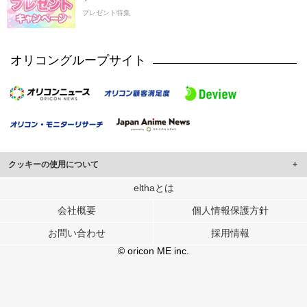
プレゼント特集
オリコングループサイト
クッキーの使用について
このサイトでは Cookie を使用して、ユーザーに合わせたコンテンツや広告の
elthaとは
表示、ソーシャル メディア機能の提供、広告の表示回数やクリック数の測定を
会社概要
個人情報保護方針
行っています。
また、ユーザーによるサイトの利用状況についても情報を収集し、ソーシャル
お問い合わせ
採用情報
メディアや広告配信、データ解析の各パートナーに提供しています。
各パートナーは、この情報とユーザーが各パートナーに提供した他の情報や、
© oricon ME inc.
ユーザーが各パートナーのサービスを使用したときに収集した他の情報を組み
合わせて使用することがあります。