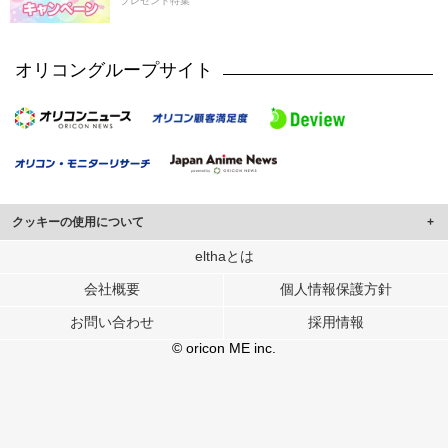
プレゼント特集
オリコングループサイト
クッキーの使用について
このサイトでは Cookie を使用して、ユーザーに合わせたコンテンツや広告の
elthaとは
表示、ソーシャル メディア機能の提供、広告の表示回数やクリック数の測定を
会社概要
個人情報保護方針
行っています。
また、ユーザーによるサイトの利用状況についても情報を収集し、ソーシャル
お問い合わせ
採用情報
メディアや広告配信、データ解析の各パートナーに提供しています。
各パートナーは、この情報とユーザーが各パートナーに提供した他の情報や、
© oricon ME inc.
ユーザーが各パートナーのサービスを使用したときに収集した他の情報を組み
合わせて使用することがあります。