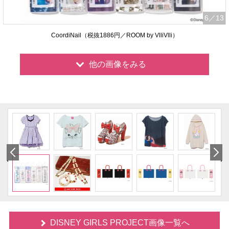
6
／13
CoordiNail（税抜1886円／ROOM by VlliVlli）
他の画像をみる
DISNEY GIRLS PROJECT画像一覧へ