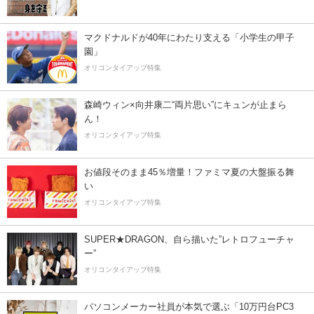
マクドナルドが40年にわたり支える「小学生の甲子
園」
オリコンタイアップ特集
森崎ウィン×向井康二“両片思い”にキュンが止まら
ん！
オリコンタイアップ特集
お値段そのまま45％増量！ファミマ夏の大盤振る舞
い
オリコンタイアップ特集
SUPER★DRAGON、自ら描いた”レトロフューチャ
ー”
オリコンタイアップ特集
パソコンメーカー社員が本気で選ぶ「10万円台PC3