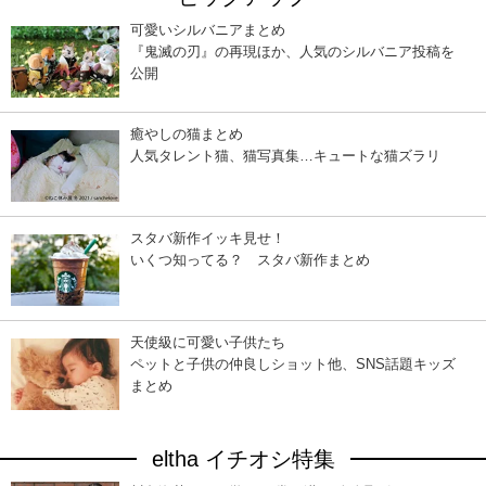
可愛いシルバニアまとめ
『鬼滅の刃』の再現ほか、人気のシルバニア投稿を
公開
癒やしの猫まとめ
人気タレント猫、猫写真集…キュートな猫ズラリ
スタバ新作イッキ見せ！
いくつ知ってる？ スタバ新作まとめ
天使級に可愛い子供たち
ペットと子供の仲良しショット他、SNS話題キッズ
まとめ
eltha イチオシ特集