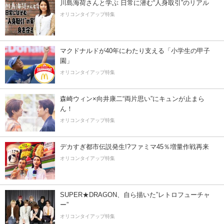
川島海荷さんと学ぶ 日常に潜む“人身取引”のリアル
オリコンタイアップ特集
マクドナルドが40年にわたり支える「小学生の甲子
園」
オリコンタイアップ特集
森崎ウィン×向井康二“両片思い”にキュンが止まら
ん！
オリコンタイアップ特集
デカすぎ都市伝説発生!?ファミマ45％増量作戦再来
オリコンタイアップ特集
SUPER★DRAGON、自ら描いた”レトロフューチャ
ー”
オリコンタイアップ特集