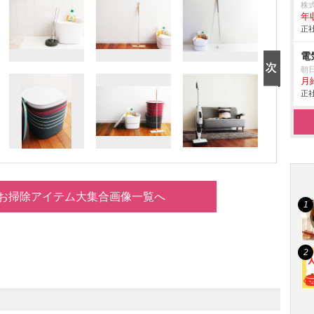
株
年
正社
電
朝
月
正社
お掃除アイテム大集合画像一覧へ