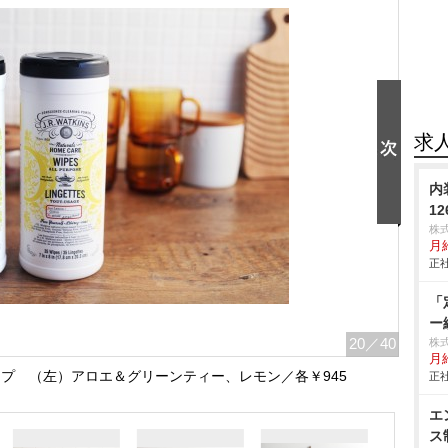
求
内
1
株
月給
正社
「
ー
20
／40
株式
月
パスワイプ （左）アロエ＆グリーンティー、レモン／各￥945
正社
エ
ス