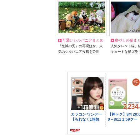
可愛いシルバニアまとめ
癒やしの猫ま
『鬼滅の刃』の再現ほか、人
人気タレント猫、
気のシルバニア投稿を公開
キュートな猫ズラ