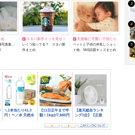
とめ
スタバ新作イッキ見せ！
天使級に可愛い子供たち
猫写真集…
いくつ知ってる？ スタバ新
ペットと子供の仲良しショッ
リ
作まとめ
ト他、SNS話題キッズまとめ