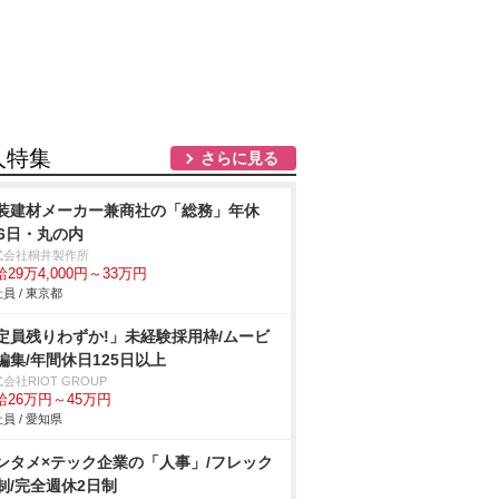
人特集
さらに見る
装建材メーカー兼商社の「総務」年休
26日・丸の内
式会社桐井製作所
29万4,000円～33万円
員 / 東京都
定員残りわずか!」未経験採用枠/ムービ
編集/年間休日125日以上
会社RIOT GROUP
給26万円～45万円
員 / 愛知県
ンタメ×テック企業の「人事」/フレック
制/完全週休2日制