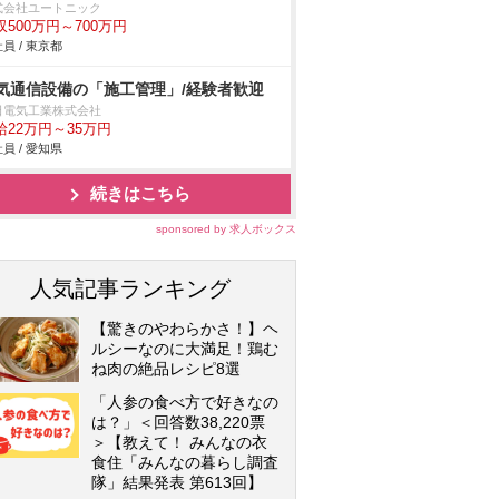
式会社ユートニック
収500万円～700万円
員 / 東京都
気通信設備の「施工管理」/経験者歓迎
日電気工業株式会社
給22万円～35万円
員 / 愛知県
続きはこちら
sponsored by 求人ボックス
人気記事ランキング
【驚きのやわらかさ！】ヘ
ルシーなのに大満足！鶏む
ね肉の絶品レシピ8選
「人参の食べ方で好きなの
は？」＜回答数38,220票
＞【教えて！ みんなの衣
食住「みんなの暮らし調査
隊」結果発表 第613回】