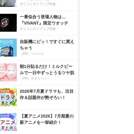
オリコンタイアップ特集
一番似合う登場人物は…
『VIVANT』限定ウオッチ
オリコンタイアップ特集
自販機にピッ！ですぐに買え
ちゃう
（PR）ジハンピ
朝1分貼るだけ！ミルクピー
ルで一日中ずっとうるツヤ肌
（PR）サボリーノ
2026年7月夏ドラマも、注目
作＆話題作が勢ぞろい！
【夏アニメ2026】7月期夏の
新アニメを一挙紹介！