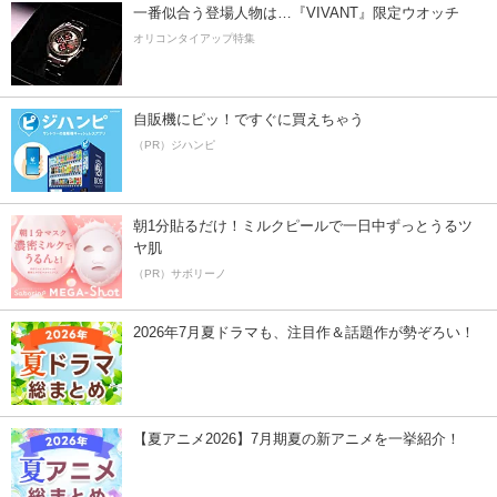
一番似合う登場人物は…『VIVANT』限定ウオッチ
オリコンタイアップ特集
自販機にピッ！ですぐに買えちゃう
（PR）ジハンピ
朝1分貼るだけ！ミルクピールで一日中ずっとうるツ
ヤ肌
（PR）サボリーノ
2026年7月夏ドラマも、注目作＆話題作が勢ぞろい！
【夏アニメ2026】7月期夏の新アニメを一挙紹介！