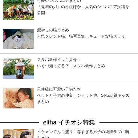
可愛いシルバニアまとめ
『鬼滅の刃』の再現ほか、人気のシルバニア投稿を
公開
癒やしの猫まとめ
人気タレント猫、猫写真集…キュートな猫ズラリ
スタバ新作イッキ見せ！
いくつ知ってる？ スタバ新作まとめ
天使級に可愛い子供たち
ペットと子供の仲良しショット他、SNS話題キッズ
まとめ
eltha イチオシ特集
イケメンてんこ盛り！尊すぎる男子の純情ラブに胸
キュン