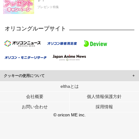
プレゼント特集
オリコングループサイト
クッキーの使用について
このサイトでは Cookie を使用して、ユーザーに合わせたコンテンツや広告の
elthaとは
表示、ソーシャル メディア機能の提供、広告の表示回数やクリック数の測定を
会社概要
個人情報保護方針
行っています。
また、ユーザーによるサイトの利用状況についても情報を収集し、ソーシャル
お問い合わせ
採用情報
メディアや広告配信、データ解析の各パートナーに提供しています。
各パートナーは、この情報とユーザーが各パートナーに提供した他の情報や、
© oricon ME inc.
ユーザーが各パートナーのサービスを使用したときに収集した他の情報を組み
合わせて使用することがあります。