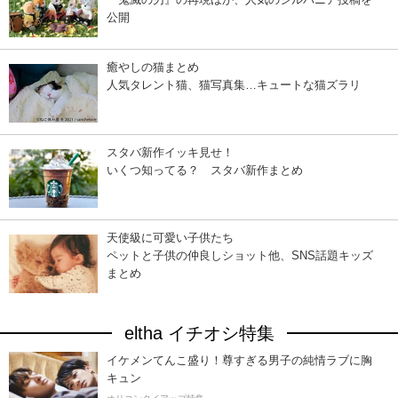
公開
癒やしの猫まとめ
人気タレント猫、猫写真集…キュートな猫ズラリ
スタバ新作イッキ見せ！
いくつ知ってる？ スタバ新作まとめ
天使級に可愛い子供たち
ペットと子供の仲良しショット他、SNS話題キッズ
まとめ
eltha イチオシ特集
イケメンてんこ盛り！尊すぎる男子の純情ラブに胸
キュン