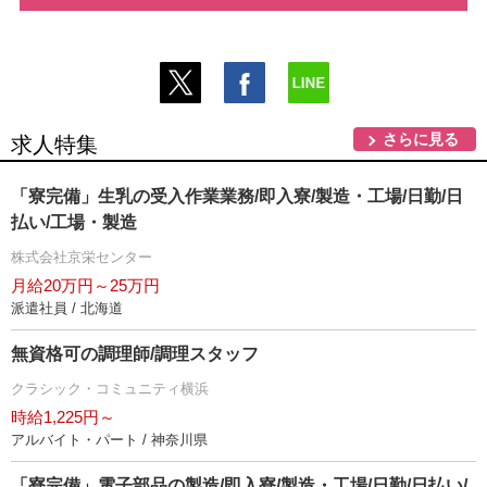
さらに見る
求人特集
「寮完備」生乳の受入作業業務/即入寮/製造・工場/日勤/日
払い/工場・製造
株式会社京栄センター
月給20万円～25万円
派遣社員 / 北海道
無資格可の調理師/調理スタッフ
クラシック・コミュニティ横浜
時給1,225円～
アルバイト・パート / 神奈川県
「寮完備」電子部品の製造/即入寮/製造・工場/日勤/日払い/