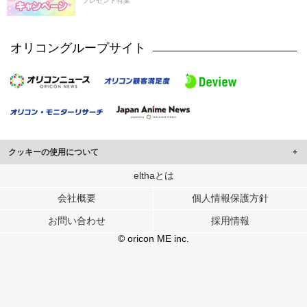
プレゼント特集
オリコングループサイト
クッキーの使用について
このサイトでは Cookie を使用して、ユーザーに合わせたコンテンツや広告の
elthaとは
表示、ソーシャル メディア機能の提供、広告の表示回数やクリック数の測定を
会社概要
個人情報保護方針
行っています。
また、ユーザーによるサイトの利用状況についても情報を収集し、ソーシャル
お問い合わせ
採用情報
メディアや広告配信、データ解析の各パートナーに提供しています。
各パートナーは、この情報とユーザーが各パートナーに提供した他の情報や、
© oricon ME inc.
ユーザーが各パートナーのサービスを使用したときに収集した他の情報を組み
合わせて使用することがあります。