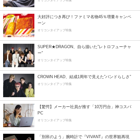
オリコンタイアップ特集
大好評につき再び！ファミマ名物45％増量キャンペ
ーン
オリコンタイアップ特集
SUPER★DRAGON、自ら描いた”レトロフューチャ
ー”
オリコンタイアップ特集
CROWN HEAD、結成1周年で見えた”バンドらしさ”
オリコンタイアップ特集
【驚愕】メーカー社員が推す「10万円台」神コスパ
PC
オリコンタイアップ特集
「別班のよう」腕時計で『VIVANT』の世界観再現