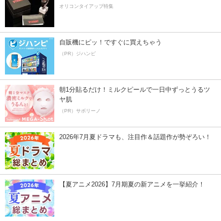
オリコンタイアップ特集
自販機にピッ！ですぐに買えちゃう
（PR）ジハンピ
朝1分貼るだけ！ミルクピールで一日中ずっとうるツ
ヤ肌
（PR）サボリーノ
2026年7月夏ドラマも、注目作＆話題作が勢ぞろい！
【夏アニメ2026】7月期夏の新アニメを一挙紹介！