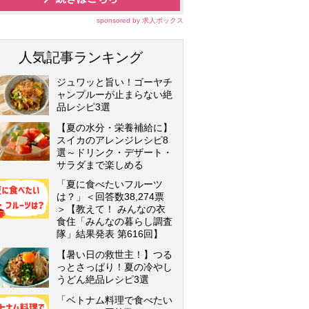
sponsored by 求人ボックス
人気記事ランキング
ジュワッと旨い！ゴーヤチ
ャンプルーが止まらない絶
品レシピ3選
【夏の水分・栄養補給に】
スイカのアレンジレシピ8
選～ドリンク・デザート・
サラダまで楽しめる
「夏に食べたいフルーツ
は？」＜回答数38,274票
＞【教えて！ みんなの衣
食住「みんなの暮らし調査
隊」結果発表 第616回】
【暑い日の救世主！】つる
っとさっぱり！夏の冷やし
うどん絶品レシピ3選
「ベトナム料理で食べたい