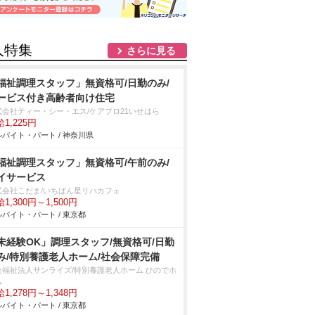
人特集
さらに見る
福祉調理スタッフ」無資格可/日勤のみ/
ービス付き高齢者向け住宅
式会社ティー・シー・エス/ケアプロ21いせはら
1,225円
バイト・パート / 神奈川県
福祉調理スタッフ」無資格可/午前のみ/
イサービス
式会社こだま/いちばん星リハカフェ
1,300円～1,500円
バイト・パート / 東京都
未経験OK」調理スタッフ/無資格可/日勤
み/特別養護老人ホーム/社会保障完備
会福祉法人サンライズ/特別養護老人ホーム ひのでホ
ム
1,278円～1,348円
バイト・パート / 東京都