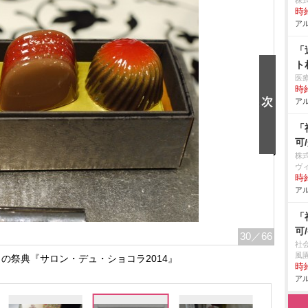
株
時給
アル
「
ト
医
時給
アル
「
可
株
ヴ
時給
アル
「
可
30
／66
社
風
の祭典『サロン・デュ・ショコラ2014』
時給
アル