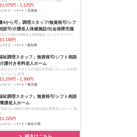
式会社ライフシップ/ライフシップケア帯広
1,075円～1,125円
バイト・パート / 北海道
週4から可」調理スタッフ/無資格可/シフ
相談可/介護老人保健施設/社会保障完備
療法人大朋会/岡崎老人保健施設 スクエアガーデン
1,140円
バイト・パート / 愛知県
福祉調理スタッフ」無資格可/シフト相談
/介護付き有料老人ホーム
式会社カルチスタイル/介護付有料老人ホーム 白寿園
ィラフォーレ荻窪
1,250円～1,300円
バイト・パート / 東京都
福祉調理スタッフ」無資格可/シフト相談
/養護老人ホーム
会福祉法人湘南広域社会福祉協会/養護老人ホーム 湘
園
1,225円
バイト・パート / 神奈川県
続きはこちら