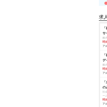
求
「
サ
株
時給
アル
「
デ
株
時給
アル
「
の
社
ー
時給
アル