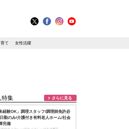
子育て
女性活躍
人特集
さらに見る
未経験OK」調理スタッフ/調理師免許必
/日勤のみ/介護付き有料老人ホーム/社会
障完備