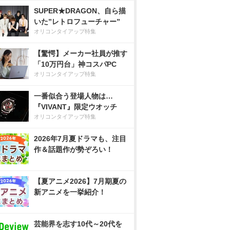
SUPER★DRAGON、自ら描
いた”レトロフューチャー”
オリコンタイアップ特集
【驚愕】メーカー社員が推す
「10万円台」神コスパPC
オリコンタイアップ特集
一番似合う登場人物は…
『VIVANT』限定ウオッチ
オリコンタイアップ特集
2026年7月夏ドラマも、注目
作＆話題作が勢ぞろい！
【夏アニメ2026】7月期夏の
新アニメを一挙紹介！
芸能界を志す10代～20代を