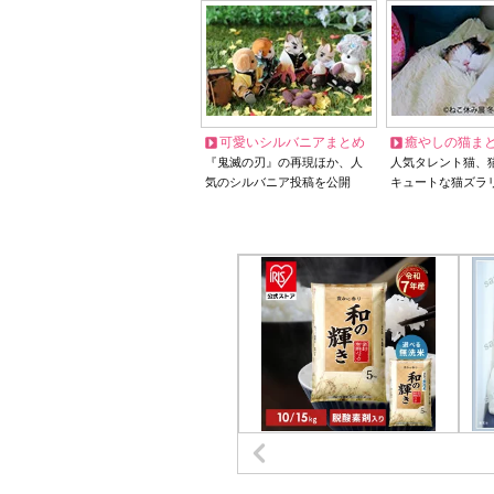
可愛いシルバニアまとめ
癒やしの猫ま
『鬼滅の刃』の再現ほか、人
人気タレント猫、
気のシルバニア投稿を公開
キュートな猫ズラ