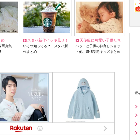
とめ
スタバ新作イッキ見せ！
天使級に可愛い子供たち
猫写真集…
いくつ知ってる？ スタバ新
ペットと子供の仲良しショッ
リ
作まとめ
ト他、SNS話題キッズまとめ
登