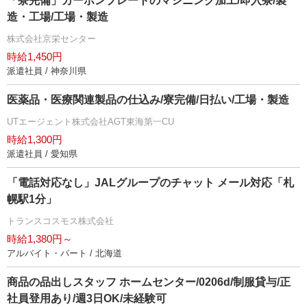
「寮完備」カーボンプレートのマシニング加工/即入寮/製
造・工場/工場・製造
株式会社京栄センター
時給1,450円
派遣社員 / 神奈川県
医薬品・医療関連製品の仕込み/寮完備/日払い/工場・製造
UTエージェント株式会社AGT東海第一CU
時給1,300円
派遣社員 / 愛知県
「電話対応なし」JALグループのチャット メール対応「札
幌駅1分」
トランスコスモス株式会社
時給1,380円～
アルバイト・パート / 北海道
商品の品出しスタッフ ホームセンター/0206d/制服貸与/正
社員登用あり/週3日OK/未経験可