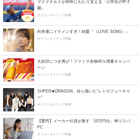
マクドナルドが40年にわたり支える「小学生の甲子
園」
オリコンタイアップ特集
向井康二イケメンすぎ！純愛『（LOVE SONG）』
オリコンタイアップ特集
大好評につき再び！ファミマ名物45％増量キャンペ
ーン
オリコンタイアップ特集
SUPER★DRAGON、自ら描いた”レトロフューチャ
ー”
オリコンタイアップ特集
【驚愕】メーカー社員が推す「10万円台」神コスパ
PC
オリコンタイアップ特集