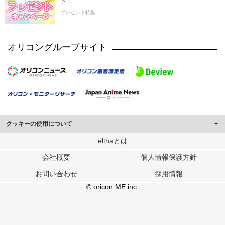
ト！
プレゼント特集
オリコングループサイト
クッキーの使用について
このサイトでは Cookie を使用して、ユーザーに合わせたコンテンツや広告の
elthaとは
表示、ソーシャル メディア機能の提供、広告の表示回数やクリック数の測定を
会社概要
個人情報保護方針
行っています。
また、ユーザーによるサイトの利用状況についても情報を収集し、ソーシャル
お問い合わせ
採用情報
メディアや広告配信、データ解析の各パートナーに提供しています。
各パートナーは、この情報とユーザーが各パートナーに提供した他の情報や、
© oricon ME inc.
ユーザーが各パートナーのサービスを使用したときに収集した他の情報を組み
合わせて使用することがあります。