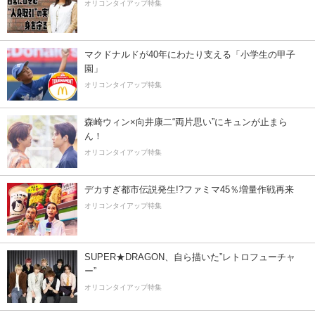
オリコンタイアップ特集
マクドナルドが40年にわたり支える「小学生の甲子
園」
オリコンタイアップ特集
森崎ウィン×向井康二“両片思い”にキュンが止まら
ん！
オリコンタイアップ特集
デカすぎ都市伝説発生!?ファミマ45％増量作戦再来
オリコンタイアップ特集
SUPER★DRAGON、自ら描いた”レトロフューチャ
ー”
オリコンタイアップ特集