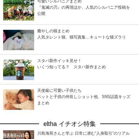
可愛いシルバニアまとめ
『鬼滅の刃』の再現ほか、人気のシルバニア投稿を
公開
癒やしの猫まとめ
人気タレント猫、猫写真集…キュートな猫ズラリ
スタバ新作イッキ見せ！
いくつ知ってる？ スタバ新作まとめ
天使級に可愛い子供たち
ペットと子供の仲良しショット他、SNS話題キッズ
まとめ
eltha イチオシ特集
川島海荷さんと学ぶ 日常に潜む“人身取引”のリアル