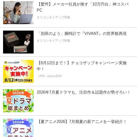
【驚愕】メーカー社員が推す「10万円台」神コスパ
PC
オリコンタイアップ特集
「別班のよう」腕時計で『VIVANT』の世界観再現
オリコンタイアップ特集
【8月12日まで！】チョコザップキャンペーン実施
中！
（PR）chocoZAP
2026年7月夏ドラマも、注目作＆話題作が勢ぞろい！
【夏アニメ2026】7月期夏の新アニメを一挙紹介！