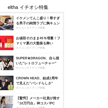
イケメンてんこ盛り！尊すぎ
る男子の純情ラブに胸キュン
オリコンタイアップ特集
お値段そのまま45％増量！フ
ァミマ夏の大盤振る舞い
オリコンタイアップ特集
SUPER★DRAGON、自ら描
いた”レトロフューチャー”
オリコンタイアップ特集
CROWN HEAD、結成1周年
で見えた”バンドらしさ”
オリコンタイアップ特集
【驚愕】メーカー社員が推す
「10万円台」神コスパPC
オリコンタイアップ特集