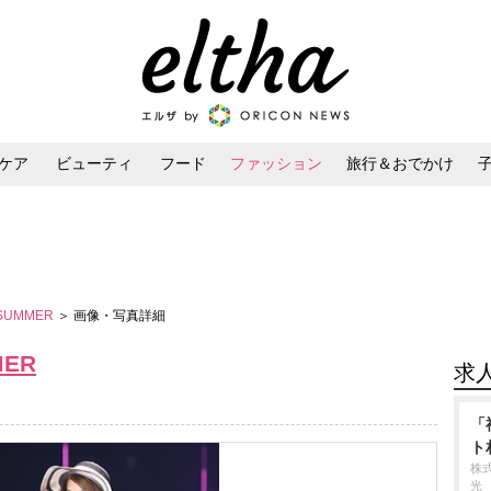
ケア
ビューティ
フード
ファッション
旅行＆おでかけ
ンケア
ダイエット・ボディケア
ヘアスタイル・ヘアアレンジ
／SUMMER
＞ 画像・写真詳細
MER
求
「
ト
株
光