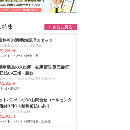
人特集
さらに見る
資格可の調理師/調理スタッフ
別養護老人ホーム泉の郷日野南
1,230円
バイト・パート / 神奈川県
動車製品の入出庫・在庫管理/寮完備/日
/日払い/工場・製造
Tエージェント株式会社AGT東海第一CU
1,300円
社員 / 愛知県
ットバンキングのお問合せコールセンタ
/週休3日OK/給料前払いあり
式会社ベルシステム24
1,400円
バイト・パート / 契約社員 / 北海道