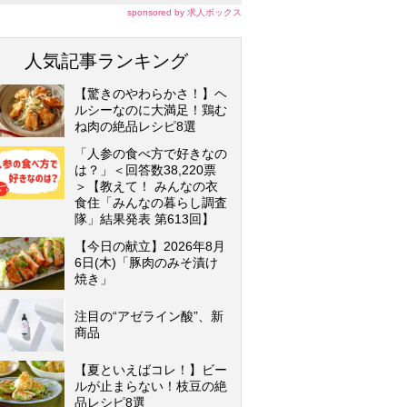
sponsored by 求人ボックス
人気記事ランキング
【驚きのやわらかさ！】ヘ
ルシーなのに大満足！鶏む
ね肉の絶品レシピ8選
「人参の食べ方で好きなの
は？」＜回答数38,220票
＞【教えて！ みんなの衣
食住「みんなの暮らし調査
隊」結果発表 第613回】
【今日の献立】2026年8月
6日(木)「豚肉のみそ漬け
焼き」
注目の“アゼライン酸”、新
商品
【夏といえばコレ！】ビー
ルが止まらない！枝豆の絶
品レシピ8選