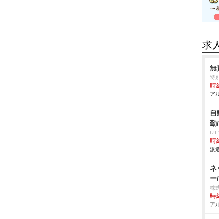
求
無
特
時給
アル
自
勤
U
時給
派遣
ネ
ー
株
時給
アル