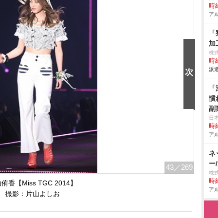
時給
アル
「
加
株
時給
派遣
「
慣
副
日
時給
アル
ネ
ー
43
／269
株
時給
侑香【Miss TGC 2014】
アル
撮影：片山よしお