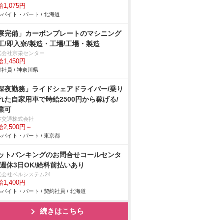
1,075円
バイト・パート / 北海道
寮完備」カーボンプレートのマシニング
工/即入寮/製造・工場/工場・製造
式会社京栄センター
1,450円
社員 / 神奈川県
深夜勤務」ライドシェアドライバー/乗り
れた自家用車で時給2500円から稼げる/
業可
本交通株式会社
2,500円～
バイト・パート / 東京都
ットバンキングのお問合せコールセンタ
/週休3日OK/給料前払いあり
式会社ベルシステム24
1,400円
バイト・パート / 契約社員 / 北海道
続きはこちら