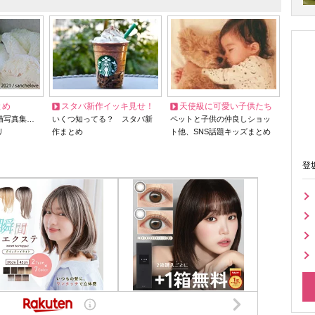
とめ
スタバ新作イッキ見せ！
天使級に可愛い子供たち
猫写真集…
いくつ知ってる？ スタバ新
ペットと子供の仲良しショッ
リ
作まとめ
ト他、SNS話題キッズまとめ
登