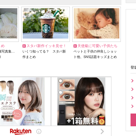
とめ
スタバ新作イッキ見せ！
天使級に可愛い子供たち
猫写真集…
いくつ知ってる？ スタバ新
ペットと子供の仲良しショッ
リ
作まとめ
ト他、SNS話題キッズまとめ
登