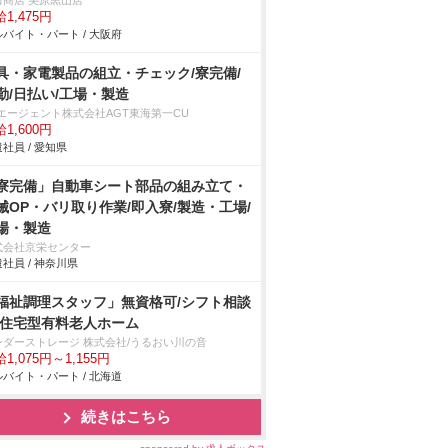
田商店 美原黒山店
1,475円
バイト・パート / 大阪府
具・家電製品の組立・チェック/寮完備/
勤/日払い/工場・製造
Tエージェント株式会社AGT東海第一CU
1,600円
社員 / 愛知県
寮完備」自動車シート部品の組み立て・
械OP・バリ取り作業/即入寮/製造・工場/
場・製造
式会社京栄センター
社員 / 神奈川県
福祉調理スタッフ」無資格可/シフト相談
/住宅型有料老人ホーム
ンダーストレージ 株式会社/うるおい川の音
1,075円～1,155円
バイト・パート / 北海道
続きはこちら