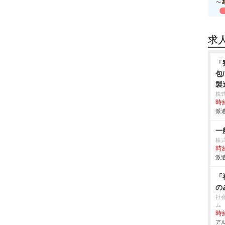
求
「
包
製
株
時給
派遣
一
株
時給
派遣
「
の
社
ム
時給
アル