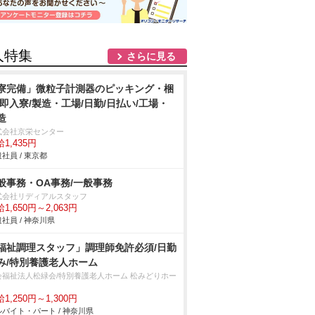
人特集
さらに見る
寮完備」微粒子計測器のピッキング・梱
/即入寮/製造・工場/日勤/日払い/工場・
造
式会社京栄センター
1,435円
社員 / 東京都
般事務・OA事務/一般事務
式会社リディアルスタッフ
1,650円～2,063円
社員 / 神奈川県
福祉調理スタッフ」調理師免許必須/日勤
み/特別養護老人ホーム
会福祉法人松緑会/特別養護老人ホーム 松みどりホー
1,250円～1,300円
バイト・パート / 神奈川県