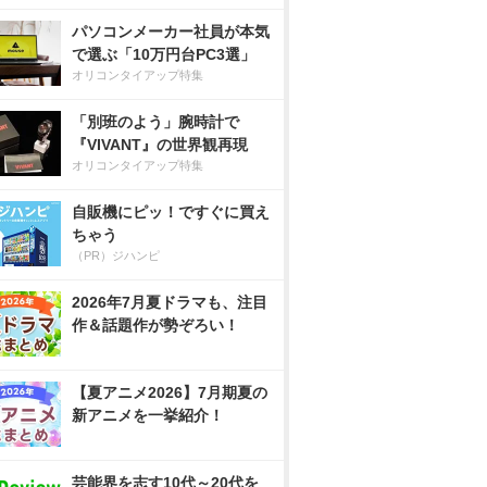
パソコンメーカー社員が本気
で選ぶ「10万円台PC3選」
オリコンタイアップ特集
「別班のよう」腕時計で
『VIVANT』の世界観再現
オリコンタイアップ特集
自販機にピッ！ですぐに買え
ちゃう
（PR）ジハンピ
2026年7月夏ドラマも、注目
作＆話題作が勢ぞろい！
【夏アニメ2026】7月期夏の
新アニメを一挙紹介！
芸能界を志す10代～20代を