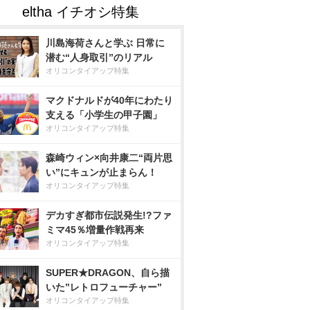
川島海荷さんと学ぶ 日常に
潜む“人身取引”のリアル
オリコンタイアップ特集
マクドナルドが40年にわたり
支える「小学生の甲子園」
オリコンタイアップ特集
森崎ウィン×向井康二“両片思
い”にキュンが止まらん！
オリコンタイアップ特集
デカすぎ都市伝説発生!?ファ
ミマ45％増量作戦再来
オリコンタイアップ特集
SUPER★DRAGON、自ら描
いた”レトロフューチャー”
オリコンタイアップ特集