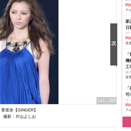
町
時給
アル
家
日
U
時給
派遣
「
機
工
株
派遣
「
可
123
／269
ワ
時給
香里奈【GINGER】
アル
撮影：片山よしお