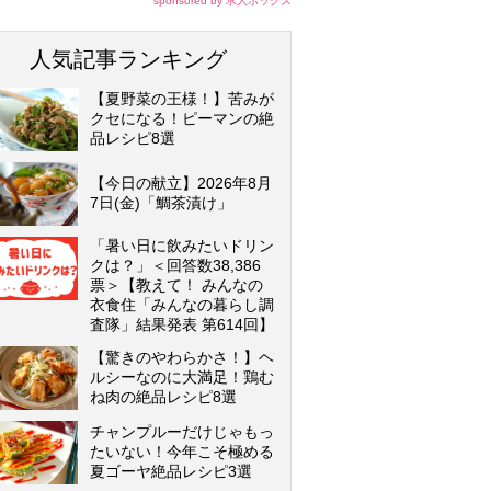
sponsored by 求人ボックス
人気記事ランキング
【夏野菜の王様！】苦みが
クセになる！ピーマンの絶
品レシピ8選
【今日の献立】2026年8月
7日(金)「鯛茶漬け」
「暑い日に飲みたいドリン
クは？」＜回答数38,386
票＞【教えて！ みんなの
衣食住「みんなの暮らし調
査隊」結果発表 第614回】
【驚きのやわらかさ！】ヘ
ルシーなのに大満足！鶏む
ね肉の絶品レシピ8選
チャンプルーだけじゃもっ
たいない！今年こそ極める
夏ゴーヤ絶品レシピ3選