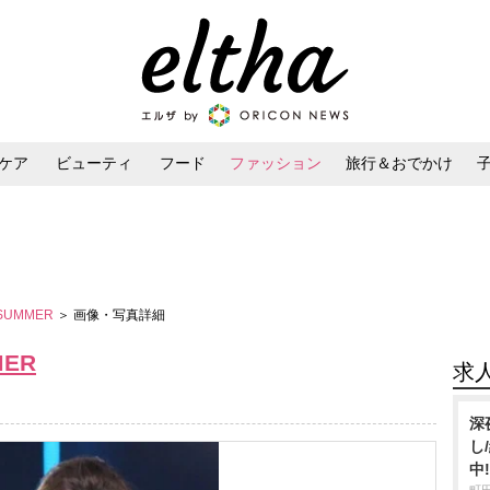
ケア
ビューティ
フード
ファッション
旅行＆おでかけ
ンケア
ダイエット・ボディケア
ヘアスタイル・ヘアアレンジ
／SUMMER
＞ 画像・写真詳細
MER
求
深
し
中