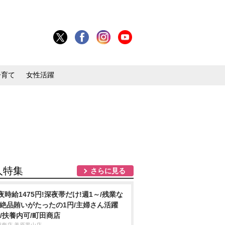
子育て
女性活躍
人特集
さらに見る
夜時給1475円!深夜帯だけ!週1～/残業な
/絶品賄いがたったの1円/主婦さん活躍
!/扶養内可/町田商店