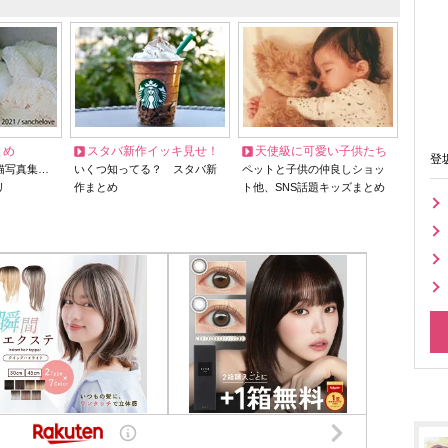
とめ
スタバ新作イッキ見せ！
天使級に可愛い子供たち
登
猫写真集…
いくつ知ってる？ スタバ新
ペットと子供の仲良しショッ
リ
作まとめ
ト他、SNS話題キッズまとめ