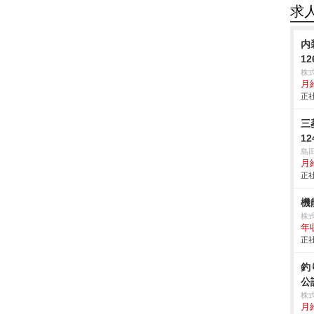
求
内
1
株
月給
正社
三
12
島
月
正社
機
株
年
正社
釣
公
株
月給