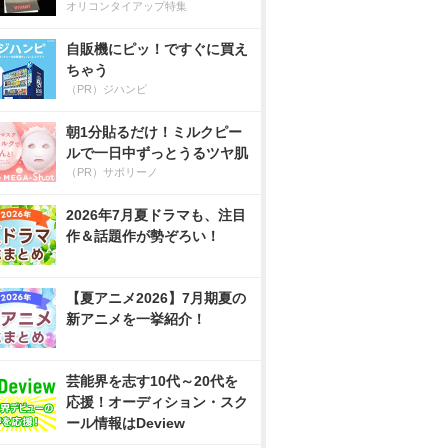
オリコンタイアップ特集
自販機にピッ！ですぐに買え
ちゃう
（PR）ジハンピ
朝1分貼るだけ！ミルクピー
ルで一日中ずっとうるツヤ肌
（PR）サボリーノ
2026年7月夏ドラマも、注目
作＆話題作が勢ぞろい！
【夏アニメ2026】7月期夏の
新アニメを一挙紹介！
芸能界を志す10代～20代を
応援！オーディション・スク
ール情報はDeview