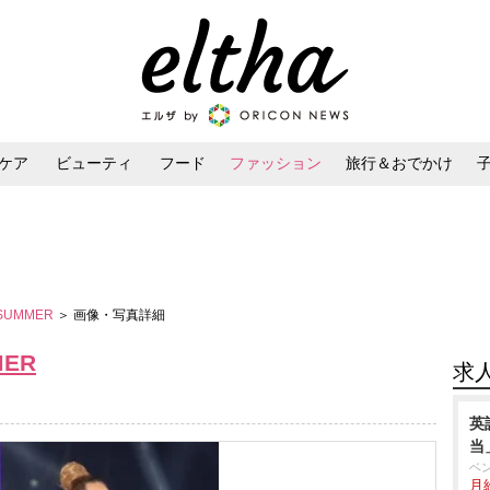
ケア
ビューティ
フード
ファッション
旅行＆おでかけ
ンケア
ダイエット・ボディケア
ヘアスタイル・ヘアアレンジ
／SUMMER
＞ 画像・写真詳細
MER
求
英
当
ベ
月給