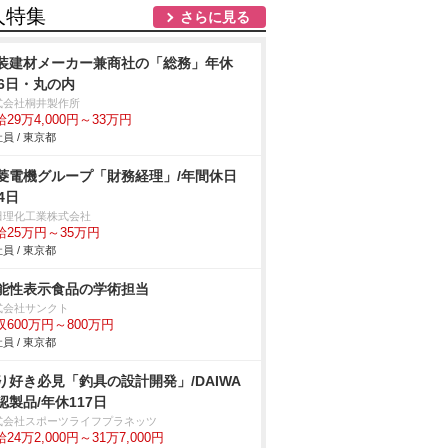
人特集
さらに見る
装建材メーカー兼商社の「総務」年休
26日・丸の内
式会社桐井製作所
29万4,000円～33万円
員 / 東京都
菱電機グループ「財務経理」/年間休日
4日
田理化工業株式会社
給25万円～35万円
員 / 東京都
能性表示食品の学術担当
式会社サンクト
収600万円～800万円
員 / 東京都
り好き必見「釣具の設計開発」/DAIWA
認製品/年休117日
式会社スポーツライフプラネッツ
24万2,000円～31万7,000円