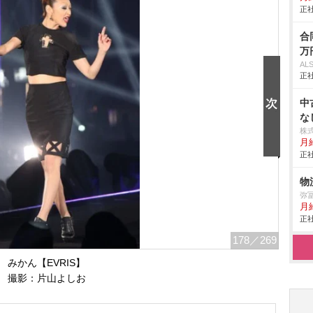
正社
合
万
AL
正社
中
な
株
月
正社
物
弥
月
正社
178
／269
みかん【EVRIS】
撮影：片山よしお