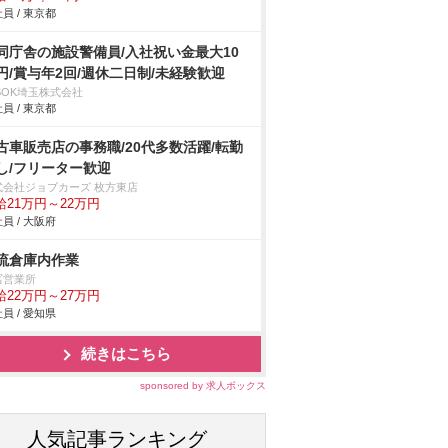
員 / 東京都
同庁舎の施設警備員/入社祝い金最大10
円/賞与年2回/週休二日制/未経験歓迎
SOK埼玉株式会社
員 / 東京都
古車販売店の事務職/20代多数活躍/転勤
し/フリーター歓迎
式会社ジョブカーズ 枚方東店
給21万円～22万円
員 / 大阪府
流倉庫内作業
冨営業所
給22万円～27万円
員 / 愛知県
続きはこちら
sponsored by 求人ボックス
人気記事ランキング