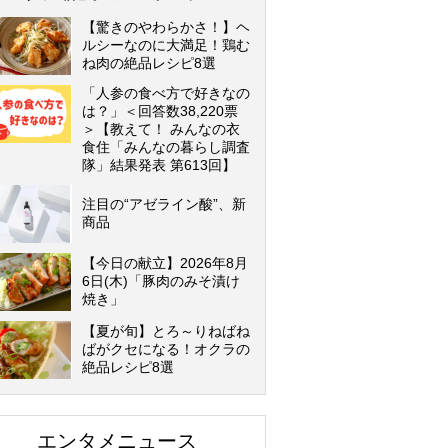
【驚きのやわらかさ！】ヘ
ルシーなのに大満足！鶏む
ね肉の絶品レシピ8選
「人参の食べ方で好きなの
は？」＜回答数38,220票
＞【教えて！ みんなの衣
食住「みんなの暮らし調査
隊」結果発表 第613回】
注目の“アゼライン酸”、新
商品
【今日の献立】2026年8月
6日(木)「豚肉のみそ漬け
焼き」
【夏が旬】とろ～りねばね
ばがクセになる！オクラの
絶品レシピ8選
エンタメニュース