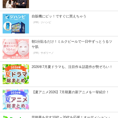
自販機にピッ！ですぐに買えちゃう
（PR）ジハンピ
朝1分貼るだけ！ミルクピールで一日中ずっとうるツ
ヤ肌
（PR）サボリーノ
2026年7月夏ドラマも、注目作＆話題作が勢ぞろい！
【夏アニメ2026】7月期夏の新アニメを一挙紹介！
芸能界を志す10代～20代を応援！オーディション・