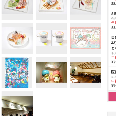
正社
創
株
年
正社
自
3
と
ネ
年収
正社
医
株式
年
正社