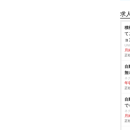
求
積
て
ョ
UN
月給
正社
自
無
ネ
年収
正社
自
で
ネ
月給
正社