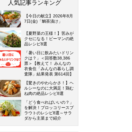
人気記事ランキング
【今日の献立】2026年8月
7日(金)「鯛茶漬け」
【夏野菜の王様！】苦みが
クセになる！ピーマンの絶
品レシピ8選
「暑い日に飲みたいドリン
クは？」＜回答数38,386
票＞【教えて！ みんなの
衣食住「みんなの暮らし調
査隊」結果発表 第614回】
【驚きのやわらかさ！】ヘ
ルシーなのに大満足！鶏む
ね肉の絶品レシピ8選
「どう食べればいいの？」
を解決！ブロッコリースプ
ラウトのレシピ8選～サラ
ダから主菜まで紹介