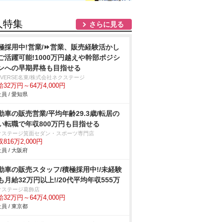
人特集
さらに見る
極採用中!営業/⏩️営業、販売経験活かし
ご活躍可能!1000万円越えや幹部ポジシ
ンへの早期昇格も目指せる
IVERSE名東/株式会社ネクステージ
32万円～64万4,000円
員 / 愛知県
動車の販売営業/平均年齢29.3歳/転居の
い転職で年収800万円も目指せる
クステージ箕面セダン・スポーツ専門店
816万2,000円
員 / 大阪府
動車の販売スタッフ/積極採用中!/未経験
も月給32万円以上!/20代平均年収555万
クステージ葛飾店
32万円～64万4,000円
員 / 東京都