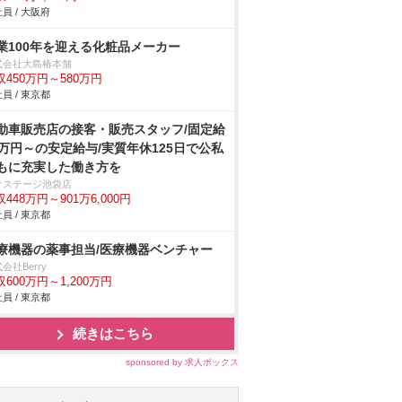
員 / 大阪府
業100年を迎える化粧品メーカー
式会社大島椿本舗
収450万円～580万円
員 / 東京都
動車販売店の接客・販売スタッフ/固定給
2万円～の安定給与/実質年休125日で公私
もに充実した働き方を
クステージ池袋店
448万円～901万6,000円
員 / 東京都
療機器の薬事担当/医療機器ベンチャー
会社Berry
収600万円～1,200万円
員 / 東京都
続きはこちら
sponsored by 求人ボックス