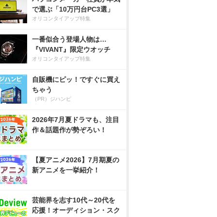
で選ぶ「10万円台PC3選」
オリコンタイアップ特集
一番似合う登場人物は…
『VIVANT』限定ウオッチ
オリコンタイアップ特集
自販機にピッ！ですぐに買え
ちゃう
（PR）ジハンピ
2026年7月夏ドラマも、注目
作＆話題作が勢ぞろい！
【夏アニメ2026】7月期夏の
新アニメを一挙紹介！
芸能界を志す10代～20代を
応援！オーディション・スク