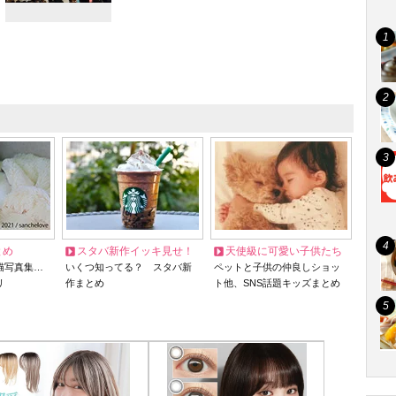
とめ
スタバ新作イッキ見せ！
天使級に可愛い子供たち
猫写真集…
いくつ知ってる？ スタバ新
ペットと子供の仲良しショッ
リ
作まとめ
ト他、SNS話題キッズまとめ