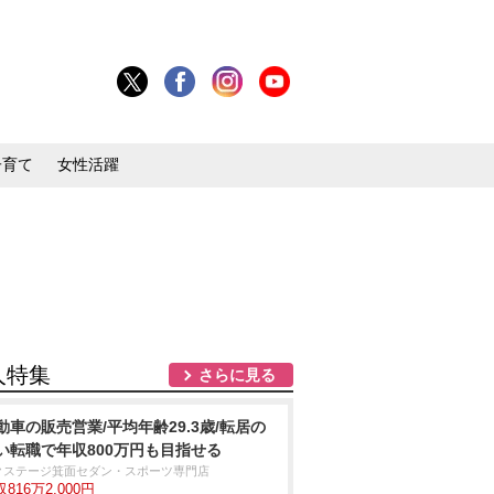
子育て
女性活躍
人特集
さらに見る
動車の販売営業/平均年齢29.3歳/転居の
い転職で年収800万円も目指せる
クステージ箕面セダン・スポーツ専門店
816万2,000円