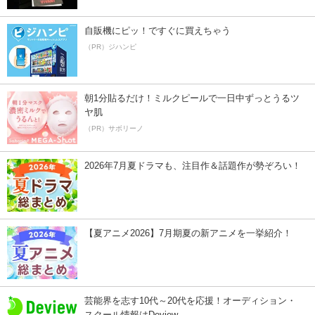
自販機にピッ！ですぐに買えちゃう
（PR）ジハンピ
朝1分貼るだけ！ミルクピールで一日中ずっとうるツ
ヤ肌
（PR）サボリーノ
2026年7月夏ドラマも、注目作＆話題作が勢ぞろい！
【夏アニメ2026】7月期夏の新アニメを一挙紹介！
芸能界を志す10代～20代を応援！オーディション・
スクール情報はDeview