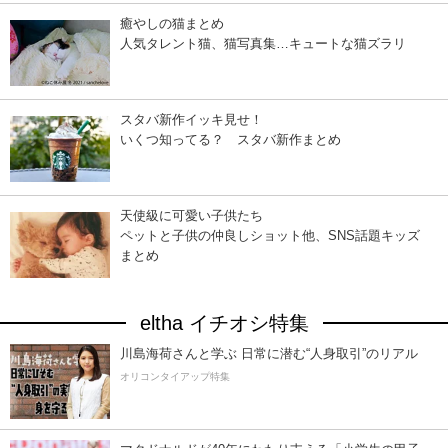
癒やしの猫まとめ
人気タレント猫、猫写真集…キュートな猫ズラリ
スタバ新作イッキ見せ！
いくつ知ってる？ スタバ新作まとめ
天使級に可愛い子供たち
ペットと子供の仲良しショット他、SNS話題キッズ
まとめ
eltha イチオシ特集
川島海荷さんと学ぶ 日常に潜む“人身取引”のリアル
オリコンタイアップ特集