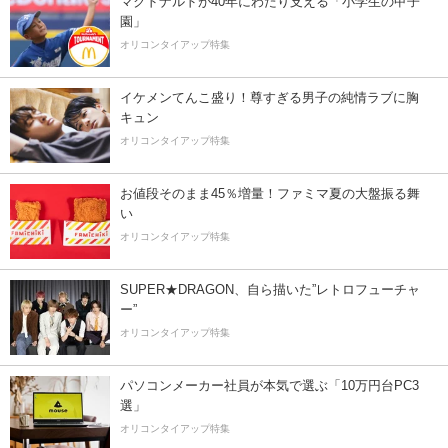
マクドナルドが40年にわたり支える「小学生の甲子
園」
オリコンタイアップ特集
イケメンてんこ盛り！尊すぎる男子の純情ラブに胸
キュン
オリコンタイアップ特集
お値段そのまま45％増量！ファミマ夏の大盤振る舞
い
オリコンタイアップ特集
SUPER★DRAGON、自ら描いた”レトロフューチャ
ー”
オリコンタイアップ特集
パソコンメーカー社員が本気で選ぶ「10万円台PC3
選」
オリコンタイアップ特集