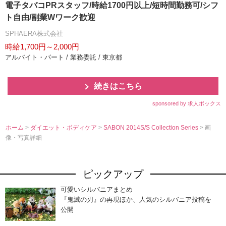
電子タバコPRスタッフ/時給1700円以上/短時間勤務可/シフ
ト自由/副業Wワーク歓迎
SPHAERA株式会社
時給1,700円～2,000円
アルバイト・パート / 業務委託 / 東京都
続きはこちら
sponsored by 求人ボックス
ホーム
>
ダイエット・ボディケア
>
SABON 2014S/S Collection Series
> 画
像・写真詳細
ピックアップ
可愛いシルバニアまとめ
『鬼滅の刃』の再現ほか、人気のシルバニア投稿を
公開