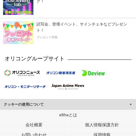
ク！
試写会、登壇イベント、サインチェキなどプレゼン
ト！
プレゼント特集
オリコングループサイト
クッキーの使用について
このサイトでは Cookie を使用して、ユーザーに合わせたコンテンツや広告の
elthaとは
表示、ソーシャル メディア機能の提供、広告の表示回数やクリック数の測定を
会社概要
個人情報保護方針
行っています。
また、ユーザーによるサイトの利用状況についても情報を収集し、ソーシャル
お問い合わせ
採用情報
メディアや広告配信、データ解析の各パートナーに提供しています。