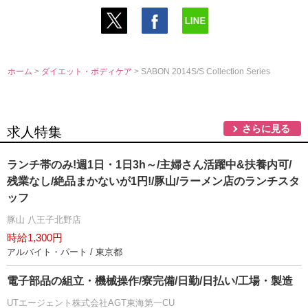
ホーム
>
ダイエット・ボディケア
> SABON 2014S/S Collection Series
さらに見る
求人特集
ランチ帯のみ!週1日・1日3h～/主婦さん活躍中&扶養内可/
残業なし/絶品まかないが1円!/豚山/ラーメン店のランチスタ
ッフ
豚山 八王子北野店
時給1,300円
アルバイト・パート / 東京都
電子部品の組立・機械操作/寮完備/日勤/日払い/工場・製造
UTエージェント株式会社AGT東海第一CU