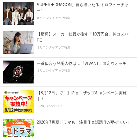
SUPER★DRAGON、自ら描いた”レトロフューチャ
ー”
オリコンタイアップ特集
【驚愕】メーカー社員が推す「10万円台」神コスパ
PC
オリコンタイアップ特集
一番似合う登場人物は…『VIVANT』限定ウオッチ
オリコンタイアップ特集
【8月12日まで！】チョコザップキャンペーン実施
中！
（PR）chocoZAP
2026年7月夏ドラマも、注目作＆話題作が勢ぞろい！