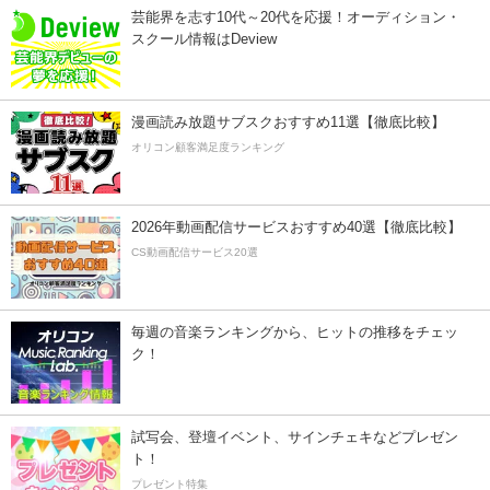
芸能界を志す10代～20代を応援！オーディション・
スクール情報はDeview
漫画読み放題サブスクおすすめ11選【徹底比較】
オリコン顧客満足度ランキング
2026年動画配信サービスおすすめ40選【徹底比較】
CS動画配信サービス20選
毎週の音楽ランキングから、ヒットの推移をチェッ
ク！
試写会、登壇イベント、サインチェキなどプレゼン
ト！
プレゼント特集