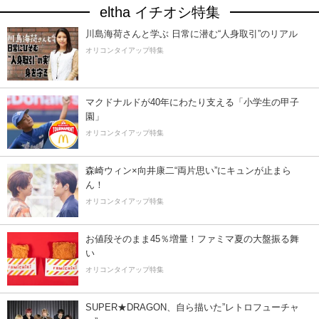
eltha イチオシ特集
川島海荷さんと学ぶ 日常に潜む“人身取引”のリアル
オリコンタイアップ特集
マクドナルドが40年にわたり支える「小学生の甲子
園」
オリコンタイアップ特集
森崎ウィン×向井康二“両片思い”にキュンが止まら
ん！
オリコンタイアップ特集
お値段そのまま45％増量！ファミマ夏の大盤振る舞
い
オリコンタイアップ特集
SUPER★DRAGON、自ら描いた”レトロフューチャ