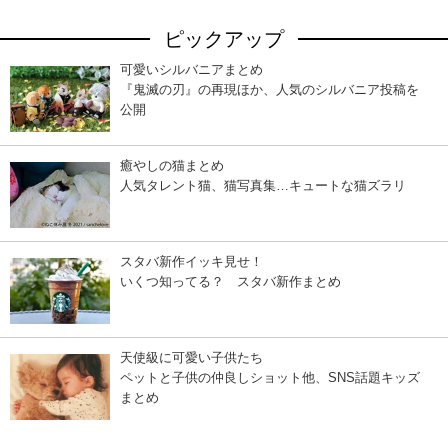
ピックアップ
可愛いシルバニアまとめ
『鬼滅の刃』の再現ほか、人気のシルバニア投稿を
公開
癒やしの猫まとめ
人気タレント猫、猫写真集…キュートな猫ズラリ
スタバ新作イッキ見せ！
いくつ知ってる？ スタバ新作まとめ
天使級に可愛い子供たち
ペットと子供の仲良しショット他、SNS話題キッズ
まとめ