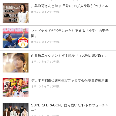
川島海荷さんと学ぶ 日常に潜む“人身取引”のリアル
オリコンタイアップ特集
マクドナルドが40年にわたり支える「小学生の甲子
園」
オリコンタイアップ特集
向井康二イケメンすぎ！純愛『（LOVE SONG）』
オリコンタイアップ特集
デカすぎ都市伝説発生!?ファミマ45％増量作戦再来
オリコンタイアップ特集
SUPER★DRAGON、自ら描いた”レトロフューチャ
ー”