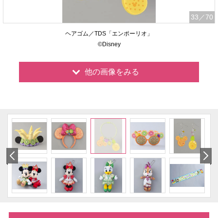
33
／70
ヘアゴム／TDS「エンポーリオ」
©Disney
他の画像をみる