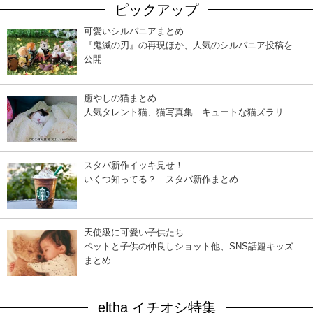
ピックアップ
可愛いシルバニアまとめ
『鬼滅の刃』の再現ほか、人気のシルバニア投稿を
公開
癒やしの猫まとめ
人気タレント猫、猫写真集…キュートな猫ズラリ
スタバ新作イッキ見せ！
いくつ知ってる？ スタバ新作まとめ
天使級に可愛い子供たち
ペットと子供の仲良しショット他、SNS話題キッズ
まとめ
eltha イチオシ特集