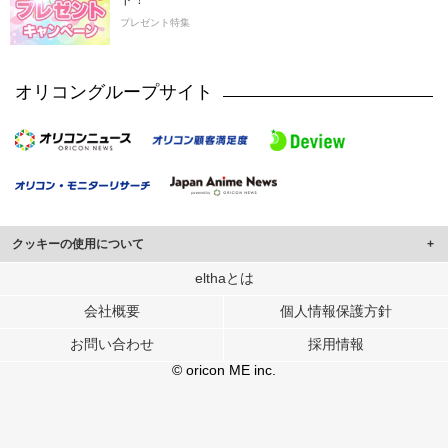
プレゼント特集
オリコングループサイト
クッキーの使用について
このサイトでは Cookie を使用して、ユーザーに合わせたコンテンツや広告の
elthaとは
表示、ソーシャル メディア機能の提供、広告の表示回数やクリック数の測定を
会社概要
個人情報保護方針
行っています。
また、ユーザーによるサイトの利用状況についても情報を収集し、ソーシャル
お問い合わせ
採用情報
メディアや広告配信、データ解析の各パートナーに提供しています。
各パートナーは、この情報とユーザーが各パートナーに提供した他の情報や、
© oricon ME inc.
ユーザーが各パートナーのサービスを使用したときに収集した他の情報を組み
合わせて使用することがあります。