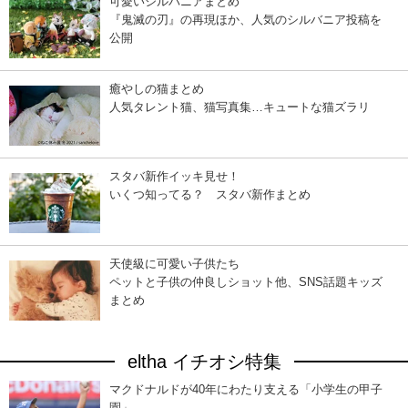
可愛いシルバニアまとめ
『鬼滅の刃』の再現ほか、人気のシルバニア投稿を
公開
癒やしの猫まとめ
人気タレント猫、猫写真集…キュートな猫ズラリ
スタバ新作イッキ見せ！
いくつ知ってる？ スタバ新作まとめ
天使級に可愛い子供たち
ペットと子供の仲良しショット他、SNS話題キッズ
まとめ
eltha イチオシ特集
マクドナルドが40年にわたり支える「小学生の甲子
園」